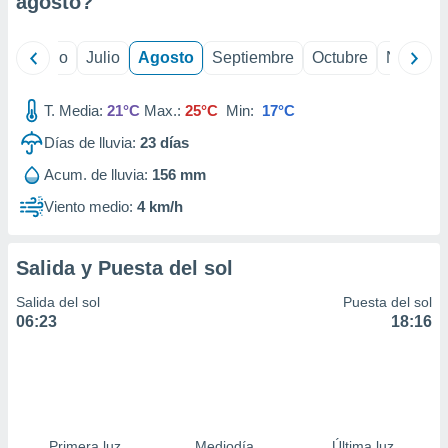
agosto
?
ados con el
 seleccionar
o.
yo
Junio
Julio
Agosto
Septiembre
Octubre
Noviemb
calización
precisa e
ión mediante
T. Media:
21°C
Max.:
25°C
Min:
17°C
Días de lluvia:
23
días
, publicidad
Acum. de lluvia:
156 mm
dos,
 publicidad
Viento medio:
4 km/h
,
ón de
 desarrollo
Salida y Puesta del sol
s.
Salida del sol
Puesta del sol
tros 1199
06:23
18:16
ios
Primera luz
Mediodía
Última luz