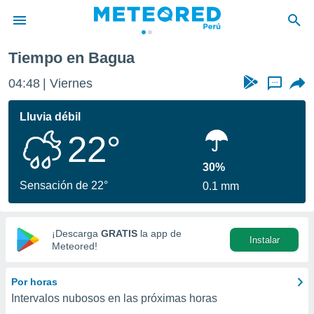
Tiempo en Bagua
privacidad
04:48
Viernes
...
o de
e
e) ha sido
Lluvia débil
or
22°
es para
ue la
 que se
30%
e calidad.
Sensación de 22°
0.1 mm
eder a este
ediante las
opciones:
¡Descarga
GRATIS
la app de
Instalar
ookies y
Meteored!
e forma
Por horas
d digital
Intervalos nubosos en las próximas horas
ada, basada