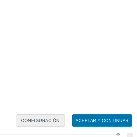
Calendario lunar
Lun
Mar
Mié
Jue
Vie
Sáb
Dom
6
7
8
9
10
11
12
13
14
15
16
17
18
19
CONFIGURACIÓN
ACEPTAR Y CONTINUAR
40