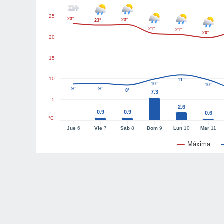
25
23°
23°
23°
21°
21°
20°
20
15
10
11°
10°
10°
9°
9°
8°
7.3
5
2.6
0.9
0.9
0.6
°C
Jue
6
Vie
7
Sáb
8
Dom
9
Lun
10
Mar
11
Máxima