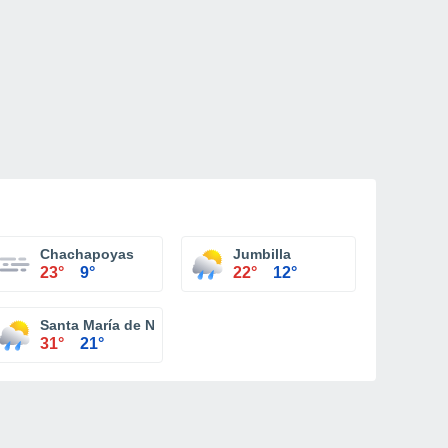
Chachapoyas
Jumbilla
23°
9°
22°
12°
Santa María de Nieva
31°
21°