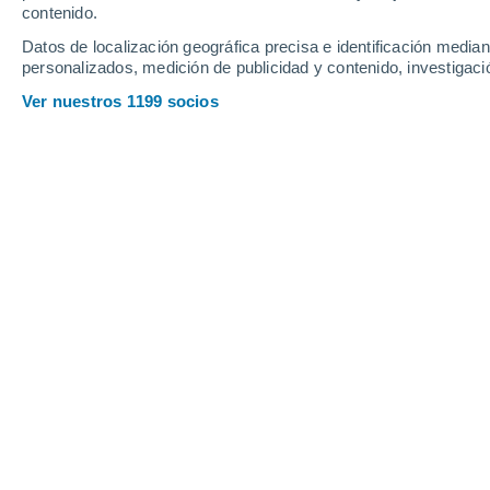
contenido.
11
-
37
km/h
8
-
30
km/h
8
13
-
42
km/h
Datos de localización geográfica precisa e identificación mediant
personalizados, medición de publicidad y contenido, investigació
Tiempo en Chachapoyas hoy
, 6 de a
Ver nuestros 1199 socios
Nubes y claros
21°
11:00
Sensación T.
21°
Nubes y claros
22°
12:00
Sensación T.
22°
Nubes y claros
23°
13:00
Sensación T.
25°
Nubes y claros
23°
14:00
Sensación T.
25°
Nubes y claros
22°
15:00
Sensación T.
25°