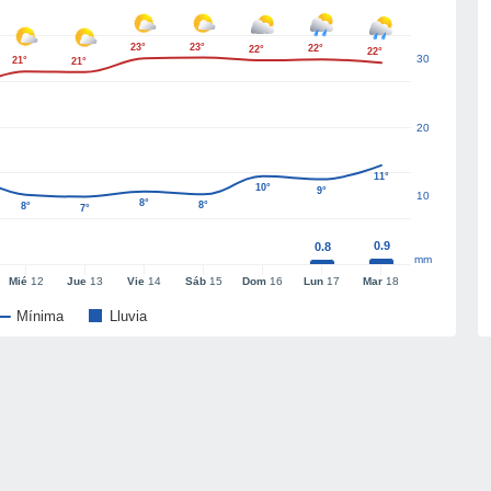
23°
23°
22°
22°
22°
30
21°
21°
20
11°
10°
9°
10
8°
8°
8°
7°
0.9
0.8
mm
Mié
12
Jue
13
Vie
14
Sáb
15
Dom
16
Lun
17
Mar
18
Mínima
Lluvia