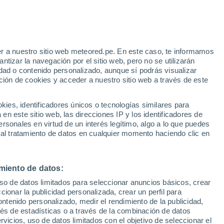
 Alto!
r a nuestro sitio web meteored.pe. En este caso, te informamos
tizar la navegación por el sitio web, pero no se utilizarán
dad o contenido personalizado, aunque sí podrás visualizar
ción de cookies y acceder a nuestro sitio web a través de este
odelos
es, identificadores únicos o tecnologías similares para
n este sitio web, las direcciones IP y los identificadores de
rsonales en virtud de un interés legítimo, algo a lo que puedes
 al tratamiento de datos en cualquier momento haciendo clic en
omingo
Lunes
Martes
Miércoles
9 Ago
10 Ago
11 Ago
12 Ago
miento de datos:
uso de datos limitados para seleccionar anuncios básicos, crear
90%
90%
60%
ccionar la publicidad personalizada, crear un perfil para
7.3 mm
2.6 mm
0.6 mm
ontenido personalizado, medir el rendimiento de la publicidad,
21°
/
10°
21°
/
11°
20°
/
10°
21°
/
8°
vés de estadísticas o a través de la combinación de datos
rvicios, uso de datos limitados con el objetivo de seleccionar el