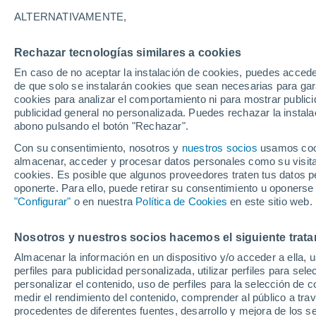
21°
ALTERNATIVAMENTE,
Rechazar tecnologías similares a cookies
UV
9 ¡Muy
En caso de no aceptar la instalación de cookies, puedes accede
Sensación de 21°
FPS
25-50
de que solo se instalarán cookies que sean necesarias para garan
cookies para analizar el comportamiento ni para mostrar publici
publicidad general no personalizada. Puedes rechazar la instala
abono pulsando el botón "Rechazar".
Tiempo 1 - 7 días
Mapa de nubosidad
Satélites
M
Con su consentimiento, nosotros y
nuestros socios
usamos cooki
almacenar, acceder y procesar datos personales como su visita e
cookies. Es posible que algunos proveedores traten tus datos pe
oponerte. Para ello, puede retirar su consentimiento u oponerse
Mañana
Sábado
D
Hoy
"Configurar"
o en nuestra
Política de Cookies
en este sitio web.
7 Ago
8 Ago
6 Ago
Nosotros y nuestros socios hacemos el siguiente trata
Almacenar la información en un dispositivo y/o acceder a ella, 
60%
70%
perfiles para publicidad personalizada, utilizar perfiles para sele
0.9 mm
0.9 mm
personalizar el contenido, uso de perfiles para la selección de c
23°
/
9°
23°
/
8°
23°
/
9°
medir el rendimiento del contenido, comprender al público a tra
procedentes de diferentes fuentes, desarrollo y mejora de los se