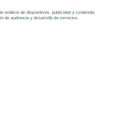
-
31
km/h
10
-
37
km/h
16
-
54
km/h
15
-
53
km/h
e análisis de dispositivos, publicidad y contenido
n de audiencia y desarrollo de servicios.
gosto
Este
9 ¡Muy Alto!
5
-
24 km/h
FPS:
25-50
Sureste
11+ ¡Extremo!
9
-
33 km/h
FPS:
50+
Sureste
10 ¡Muy Alto!
11
-
37 km/h
FPS:
25-50
Este
8 ¡Muy Alto!
13
-
41 km/h
FPS:
25-50
Este
5 Medio
13
-
42 km/h
FPS:
6-10