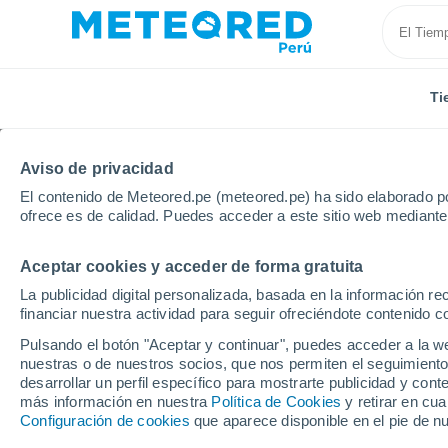
Ti
Aviso de privacidad
El contenido de Meteored.pe (meteored.pe) ha sido elaborado po
ofrece es de calidad. Puedes acceder a este sitio web mediante
Aceptar cookies y acceder de forma gratuita
Inicio
Amazonas
Chachapoyas
La publicidad digital personalizada, basada en la información r
financiar nuestra actividad para seguir ofreciéndote contenido c
Tiempo en Chachapoy
Pulsando el botón "Aceptar y continuar", puedes acceder a la w
nuestras o de nuestros socios, que nos permiten el seguimiento
11:08
Jueves
desarrollar un perfil específico para mostrarte publicidad y co
más información en nuestra
Política de Cookies
y retirar en cu
Configuración de cookies
que aparece disponible en el pie de n
Nubes y claros