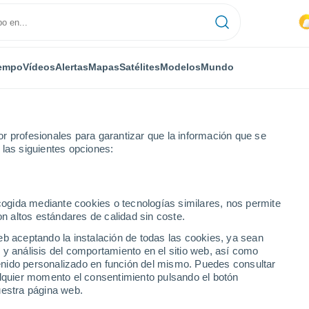
empo
Vídeos
Alertas
Mapas
Satélites
Modelos
Mundo
r profesionales para garantizar que la información que se
 las siguientes opciones:
ecogida mediante cookies o tecnologías similares, nos permite
on altos estándares de calidad sin coste.
as
eb aceptando la instalación de todas las cookies, ya sean
 y análisis del comportamiento en el sitio web, así como
...
ntenido personalizado en función del mismo. Puedes consultar
alquier momento el consentimiento pulsando el botón
Por horas
uestra página web.
Intervalos nubosos en las
próximas horas