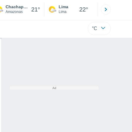
Chachapoyas
Lima
Cuzco
21°
22°
Amazonas
Lima
Cusco
°C