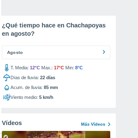
¿Qué tiempo hace en Chachapoyas
en
agosto
?
Agosto
T. Media:
12°C
Max.:
17°C
Min:
8°C
Días de lluvia:
22
días
Acum. de lluvia:
85 mm
Viento medio:
5 km/h
Vídeos
Más Vídeos