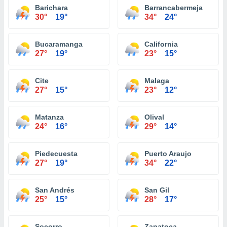
Barichara
Barrancabermeja
30°
19°
34°
24°
Bucaramanga
California
27°
19°
23°
15°
Cite
Malaga
27°
15°
23°
12°
Matanza
Olival
24°
16°
29°
14°
Piedecuesta
Puerto Araujo
27°
19°
34°
22°
San Andrés
San Gil
25°
15°
28°
17°
Socorro
Zapatoca