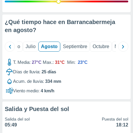
ados con el
 seleccionar
o.
calización
¿Qué tiempo hace en Barrancabermeja
precisa e
en
agosto
?
ión mediante
, publicidad
yo
Junio
Julio
Agosto
Septiembre
Octubre
Noviemb
dos,
 publicidad
T. Media:
27°C
Max.:
31°C
Min:
23°C
,
Días de lluvia:
25
días
ón de
 desarrollo
Acum. de lluvia:
334 mm
s.
Viento medio:
4 km/h
tros 1199
ios
Salida y Puesta del sol
Salida del sol
Puesta del sol
05:49
18:12