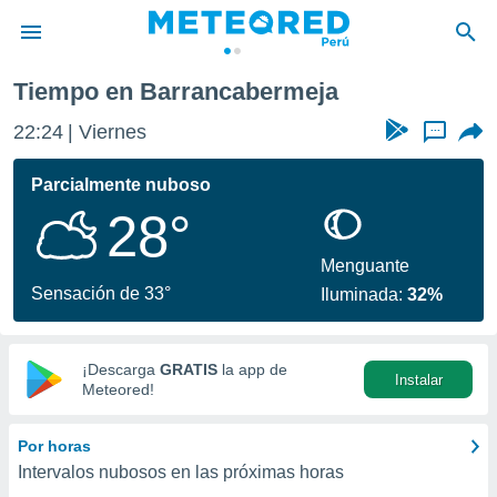
meja
Tiempo en Barrancabermeja
privacidad
22:24
Viernes
...
o de
e
e) ha sido
Parcialmente nuboso
or
28°
es para
ue la
 que se
Menguante
e calidad.
Sensación de 33°
Iluminada:
32%
eder a este
ediante las
opciones:
¡Descarga
GRATIS
la app de
Instalar
ookies y
Meteored!
e forma
Por horas
d digital
Intervalos nubosos en las próximas horas
ada, basada