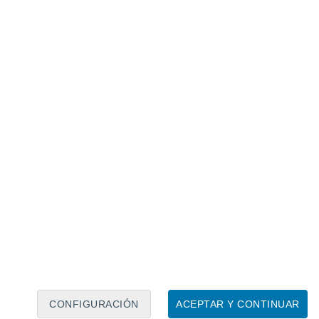
Calendario lunar
Lun
Mar
Mié
Jue
Vie
Sáb
Dom
6
7
8
9
10
11
12
13
14
15
16
17
18
19
CONFIGURACIÓN
ACEPTAR Y CONTINUAR