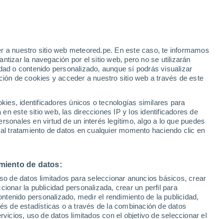
r a nuestro sitio web meteored.pe. En este caso, te informamos
tizar la navegación por el sitio web, pero no se utilizarán
dad o contenido personalizado, aunque sí podrás visualizar
ción de cookies y acceder a nuestro sitio web a través de este
Modelos
es, identificadores únicos o tecnologías similares para
n este sitio web, las direcciones IP y los identificadores de
rsonales en virtud de un interés legítimo, algo a lo que puedes
 al tratamiento de datos en cualquier momento haciendo clic en
omingo
Lunes
Martes
Miércoles
9 Ago
10 Ago
11 Ago
12 Ago
miento de datos:
uso de datos limitados para seleccionar anuncios básicos, crear
90%
80%
80%
80%
ccionar la publicidad personalizada, crear un perfil para
11 mm
1 mm
1.5 mm
1.4 mm
ontenido personalizado, medir el rendimiento de la publicidad,
23°
/
16°
26°
/
15°
26°
/
16°
25°
/
14°
vés de estadísticas o a través de la combinación de datos
rvicios, uso de datos limitados con el objetivo de seleccionar el