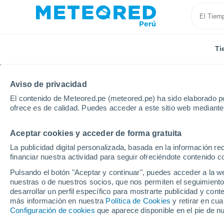
Ti
Aviso de privacidad
El contenido de Meteored.pe (meteored.pe) ha sido elaborado po
ofrece es de calidad. Puedes acceder a este sitio web mediante
Aceptar cookies y acceder de forma gratuita
Inicio
Colombia
Departamento de Santander
Sa
La publicidad digital personalizada, basada en la información r
financiar nuestra actividad para seguir ofreciéndote contenido c
Tiempo en San Andrés
Pulsando el botón "Aceptar y continuar", puedes acceder a la w
nuestras o de nuestros socios, que nos permiten el seguimiento
12:07
Jueves
desarrollar un perfil específico para mostrarte publicidad y co
más información en nuestra
Política de Cookies
y retirar en cu
Configuración de cookies
que aparece disponible en el pie de n
Lluvia débil