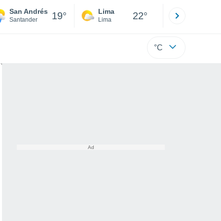
San Andrés
Lima
Cuzco
19°
22°
Santander
Lima
Cusco
°C