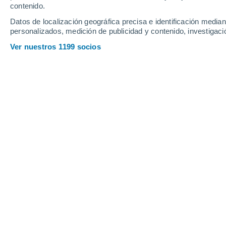
contenido.
4
-
31
km/h
5
-
30
km/h
3
4
-
26
km/h
Datos de localización geográfica precisa e identificación mediant
personalizados, medición de publicidad y contenido, investigació
Tiempo en San Andrés hoy
, 6 de ago
Ver nuestros 1199 socios
Lluvia débil
70%
19°
12:00
1.8 mm
Sensación T.
19°
Lluvia débil
90%
20°
13:00
0.8 mm
Sensación T.
20°
Lluvia débil
80%
20°
14:00
1.1 mm
Sensación T.
20°
Lluvia débil
80%
19°
15:00
1.6 mm
Sensación T.
19°
Lluvia moderada
80%
19°
16:00
2.5 mm
Sensación T.
19°