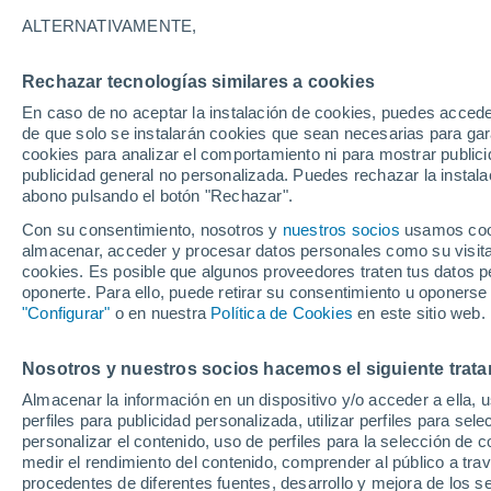
19°
ALTERNATIVAMENTE,
Rechazar tecnologías similares a cookies
70%
En caso de no aceptar la instalación de cookies, puedes accede
Sensación de 19°
1.8 mm
de que solo se instalarán cookies que sean necesarias para garan
cookies para analizar el comportamiento ni para mostrar publici
publicidad general no personalizada. Puedes rechazar la instala
abono pulsando el botón "Rechazar".
Tiempo 1 - 7 días
Mapa de temperatura
Satélites
Con su consentimiento, nosotros y
nuestros socios
usamos cooki
almacenar, acceder y procesar datos personales como su visita e
cookies. Es posible que algunos proveedores traten tus datos pe
oponerte. Para ello, puede retirar su consentimiento u oponerse
Mañana
Sábado
D
Hoy
"Configurar"
o en nuestra
Política de Cookies
en este sitio web.
7 Ago
8 Ago
6 Ago
Nosotros y nuestros socios hacemos el siguiente trata
Almacenar la información en un dispositivo y/o acceder a ella, 
50%
80%
90%
perfiles para publicidad personalizada, utilizar perfiles para sele
1 mm
9.3 mm
20 mm
personalizar el contenido, uso de perfiles para la selección de c
25°
/
15°
26°
/
15°
22°
/
16°
medir el rendimiento del contenido, comprender al público a tra
procedentes de diferentes fuentes, desarrollo y mejora de los se