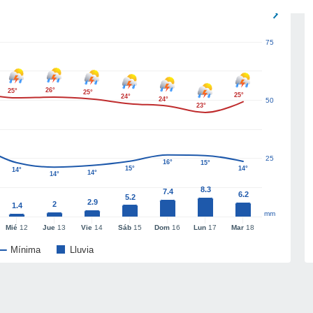
75
26°
25°
25°
25°
24°
24°
50
23°
25
16°
15°
15°
14°
14°
14°
14°
8.3
7.4
6.2
5.2
2.9
2
1.4
mm
Mié
12
Jue
13
Vie
14
Sáb
15
Dom
16
Lun
17
Mar
18
Mínima
Lluvia