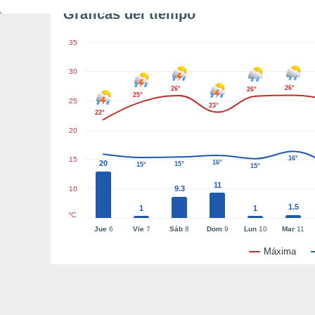
Gráficas del tiempo
35
30
26°
26°
26°
25°
25
23°
22°
20
16°
15
20
16°
15°
15°
15°
11
9.3
10
1.5
1
1
°C
Jue
6
Vie
7
Sáb
8
Dom
9
Lun
10
Mar
11
Máxima