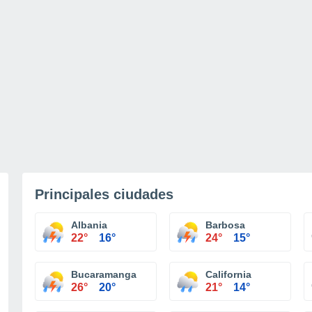
Principales ciudades
Albania
Barbosa
22°
16°
24°
15°
Bucaramanga
California
26°
20°
21°
14°