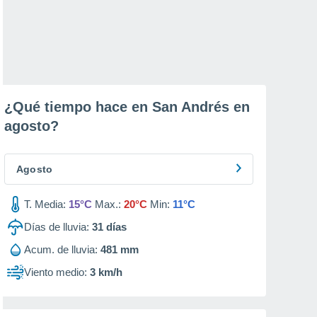
¿Qué tiempo hace en San Andrés en
agosto
?
Agosto
T. Media:
15°C
Max.:
20°C
Min:
11°C
Días de lluvia:
31
días
Acum. de lluvia:
481 mm
Viento medio:
3 km/h