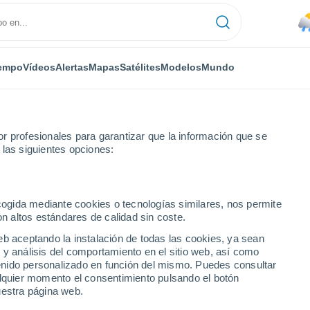
empo
Vídeos
Alertas
Mapas
Satélites
Modelos
Mundo
r profesionales para garantizar que la información que se
 las siguientes opciones:
n Andrés
ecogida mediante cookies o tecnologías similares, nos permite
on altos estándares de calidad sin coste.
eb aceptando la instalación de todas las cookies, ya sean
 y análisis del comportamiento en el sitio web, así como
...
ntenido personalizado en función del mismo. Puedes consultar
alquier momento el consentimiento pulsando el botón
Por horas
uestra página web.
Lluvia moderada en las próximas
horas