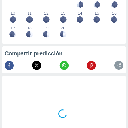
10
11
12
13
14
15
16
17
18
19
20
Compartir predicción