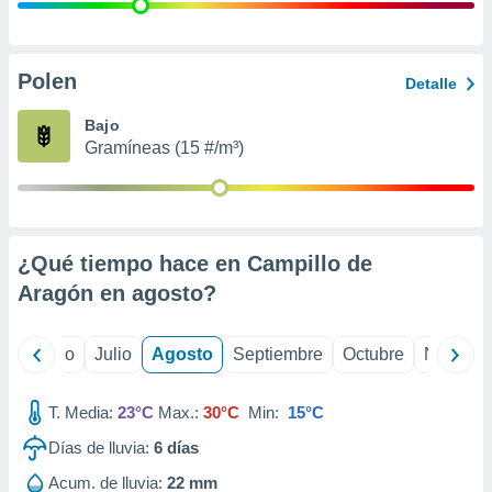
ados con el
 seleccionar
o.
calización
Polen
Detalle
precisa e
ión mediante
Bajo
Gramíneas (15 #/m³)
, publicidad
dos,
 publicidad
,
¿Qué tiempo hace en Campillo de
ón de
 desarrollo
Aragón en
agosto
?
s.
tros 1199
yo
Junio
Julio
Agosto
Septiembre
Octubre
Noviemb
ios
T. Media:
23°C
Max.:
30°C
Min:
15°C
Días de lluvia:
6
días
Acum. de lluvia:
22 mm