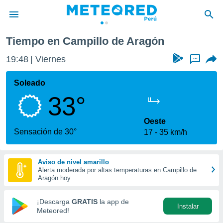
de Aragón
Tiempo en Campillo de Aragón
privacidad
19:48
Viernes
...
o de
e
e) ha sido
Soleado
or
33°
es para
ue la
 que se
Oeste
e calidad.
Sensación de 30°
17
35 km/h
eder a este
ediante las
opciones:
Aviso de nivel amarillo
Alerta moderada por altas temperaturas en Campillo de
ookies y
Aragón hoy
e forma
¡Descarga
GRATIS
la app de
Instalar
d digital
Meteored!
ada, basada