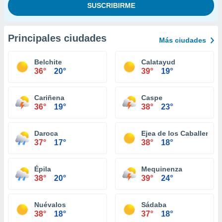
Principales ciudades
Más ciudades
Belchite
Calatayud
36°
20°
39°
19°
Cariñena
Caspe
36°
19°
38°
23°
Daroca
Ejea de los Caballeros
37°
17°
38°
18°
Épila
Mequinenza
38°
20°
39°
24°
Nuévalos
Sádaba
38°
18°
37°
18°