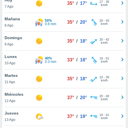
ublicidad y
17
-
35
35°
/
17°
km/h
7 Ago
do en
 mismo.
Mañana
50%
20
-
43
35°
/
20°
sultar más
0.8 mm
km/h
8 Ago
 en nuestra
 Cookies
y
Domingo
20
-
42
ualquier
35°
/
18°
km/h
9 Ago
ento
 botón
Lunes
40%
19
-
51
33°
/
18°
ación de
0.3 mm
km/h
10 Ago
kies
 disponible
Martes
10
-
30
e nuestra
35°
/
18°
km/h
11 Ago
.
Miércoles
IVAMENTE,
20
-
40
37°
/
20°
km/h
12 Ago
as
Jueves
19
-
41
37°
/
19°
 a cookies
km/h
13 Ago
 no aceptar