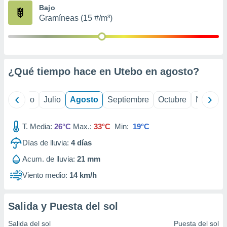
ados con el
Bajo
 seleccionar
Gramíneas (15 #/m³)
o.
calización
precisa e
ión mediante
¿Qué tiempo hace en Utebo en
agosto
?
, publicidad
dos,
yo
Junio
Julio
Agosto
Septiembre
Octubre
Noviemb
 publicidad
,
ón de
T. Media:
26°C
Max.:
33°C
Min:
19°C
 desarrollo
s.
Días de lluvia:
4
días
tros 1199
Acum. de lluvia:
21 mm
ios
Viento medio:
14 km/h
Salida y Puesta del sol
Salida del sol
Puesta del sol