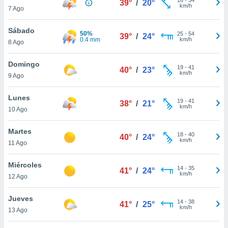
39°
/
20°
ublicidad y
km/h
7 Ago
do en
Sábado
 mismo.
50%
25
-
54
39°
/
24°
0.4 mm
km/h
sultar más
8 Ago
 en nuestra
 Cookies
y
Domingo
19
-
41
40°
/
23°
ualquier
km/h
9 Ago
ento
Lunes
 botón
19
-
41
38°
/
21°
km/h
10 Ago
ación de
kies
 disponible
Martes
18
-
40
40°
/
24°
e nuestra
km/h
11 Ago
.
Miércoles
IVAMENTE,
14
-
35
41°
/
24°
km/h
12 Ago
as
Jueves
14
-
38
41°
/
25°
 a cookies
km/h
13 Ago
 no aceptar