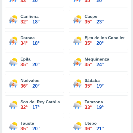
33°
20°
35°
20°
Cariñena
Caspe
32°
18°
35°
23°
Daroca
Ejea de los Caballeros
34°
18°
35°
20°
Épila
Mequinenza
35°
20°
35°
24°
Nuévalos
Sádaba
36°
20°
35°
19°
Sos del Rey Católico
Tarazona
32°
17°
33°
19°
Tauste
Utebo
35°
20°
36°
21°