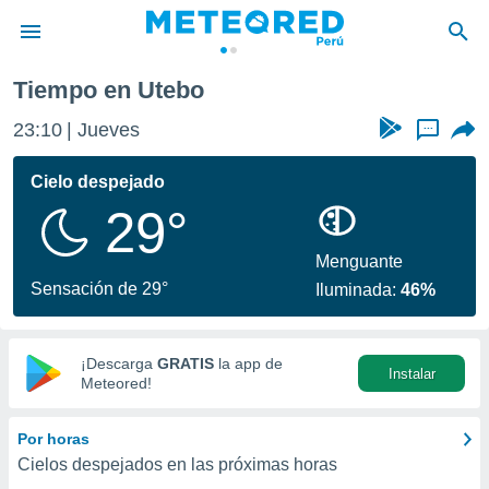
Tiempo en Utebo
privacidad
23:10
Jueves
...
o de
e
e) ha sido
Cielo despejado
or
29°
es para
ue la
 que se
Menguante
e calidad.
Sensación de 29°
Iluminada:
46%
eder a este
ediante las
opciones:
¡Descarga
GRATIS
la app de
Instalar
ookies y
Meteored!
e forma
Por horas
d digital
Cielos despejados en las próximas horas
ada, basada