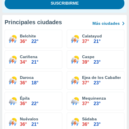
Principales ciudades
Más ciudades
Belchite
Calatayud
36°
22°
37°
21°
Cariñena
Caspe
34°
21°
39°
23°
Daroca
Ejea de los Caballeros
36°
18°
37°
23°
Épila
Mequinenza
36°
22°
37°
23°
Nuévalos
Sádaba
36°
21°
36°
23°