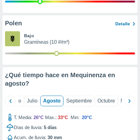
ados con el
 seleccionar
o.
calización
Polen
Detalle
precisa e
ión mediante
Bajo
Gramíneas (10 #/m³)
, publicidad
dos,
 publicidad
,
¿Qué tiempo hace en Mequinenza en
ón de
 desarrollo
agosto
?
s.
tros 1199
yo
Junio
Julio
Agosto
Septiembre
Octubre
Noviemb
ios
T. Media:
26°C
Max.:
33°C
Min:
20°C
Días de lluvia:
5
días
Acum. de lluvia:
30 mm