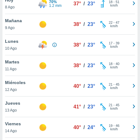
70%
ublicidad y
18
-
51
37°
/
23°
1.2 mm
km/h
8 Ago
do en
 mismo.
Mañana
22
-
47
38°
/
23°
sultar más
km/h
9 Ago
 en nuestra
 Cookies
y
Lunes
17
-
39
ualquier
38°
/
23°
km/h
10 Ago
ento
 botón
Martes
18
-
40
38°
/
23°
ación de
km/h
11 Ago
kies
 disponible
Miércoles
21
-
45
e nuestra
40°
/
23°
km/h
12 Ago
.
Jueves
IVAMENTE,
21
-
45
41°
/
23°
km/h
13 Ago
as
Viernes
19
-
46
40°
/
24°
 a cookies
km/h
14 Ago
 no aceptar