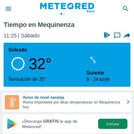
nza
Tiempo en Mequinenza
privacidad
11:25
Sábado
...
o de
e
e) ha sido
Soleado
or
32°
es para
ue la
 que se
Sureste
e calidad.
Sensación de 35°
9
24 km/h
eder a este
ediante las
opciones:
Aviso de nivel naranja
Alerta importante por altas temperaturas en Mequinenza
ookies y
hoy
e forma
¡Descarga
GRATIS
la app de
Instalar
d digital
Meteored!
ada, basada