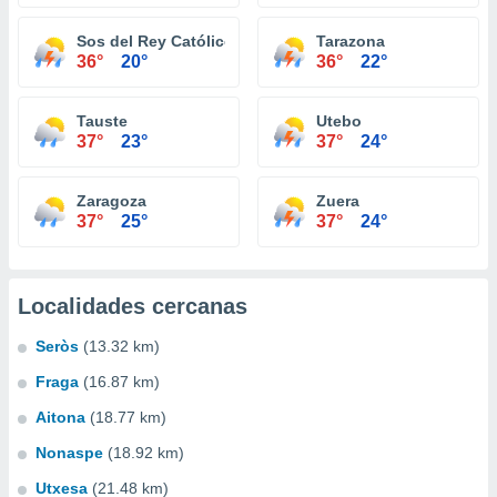
Sos del Rey Católico
Tarazona
36°
20°
36°
22°
Tauste
Utebo
37°
23°
37°
24°
Zaragoza
Zuera
37°
25°
37°
24°
Localidades cercanas
Seròs
(13.32 km)
Fraga
(16.87 km)
Aitona
(18.77 km)
Nonaspe
(18.92 km)
Utxesa
(21.48 km)