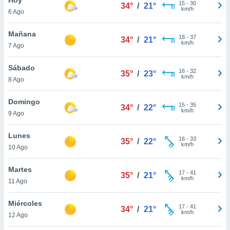
ublicidad y
15
-
30
34°
/
21°
km/h
6 Ago
do en
 mismo.
Mañana
18
-
37
34°
/
21°
sultar más
km/h
7 Ago
 en nuestra
 Cookies
y
Sábado
16
-
32
ualquier
35°
/
23°
km/h
8 Ago
ento
 botón
Domingo
15
-
35
34°
/
22°
ación de
km/h
9 Ago
kies
 disponible
Lunes
16
-
33
e nuestra
35°
/
22°
km/h
10 Ago
.
Martes
IVAMENTE,
17
-
41
35°
/
21°
km/h
11 Ago
as
Miércoles
17
-
41
34°
/
21°
 a cookies
km/h
12 Ago
 no aceptar