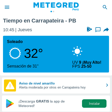
Tiempo en Carrapateira - PB
privacidad
10:45
Jueves
...
o de
e
e) ha sido
Soleado
or
32°
es para
ue la
 que se
UV
9 ¡Muy Alto!
e calidad.
Sensación de 31°
FPS
25-50
eder a este
ediante las
opciones:
Aviso de nivel amarillo
Alerta moderada por otros en Carrapateira hoy
ookies y
e forma
¡Descarga
GRATIS
la app de
Instalar
d digital
Meteored!
ada, basada