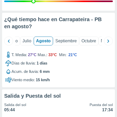
ados con el
 seleccionar
o.
calización
¿Qué tiempo hace en Carrapateira - PB
precisa e
en
agosto
?
ión mediante
, publicidad
yo
Junio
Julio
Agosto
Septiembre
Octubre
Noviemb
dos,
 publicidad
T. Media:
27°C
Max.:
33°C
Min:
21°C
,
Días de lluvia:
1
días
ón de
 desarrollo
Acum. de lluvia:
6 mm
s.
Viento medio:
15 km/h
tros 1199
ios
Salida y Puesta del sol
Salida del sol
Puesta del sol
05:44
17:34