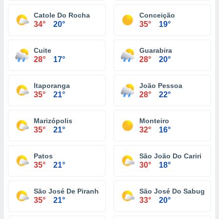
Catole Do Rocha
Conceição
34°
20°
35°
19°
Cuite
Guarabira
28°
17°
28°
20°
Itaporanga
João Pessoa
35°
21°
28°
22°
Marizópolis
Monteiro
35°
21°
32°
16°
Patos
São João Do Cariri
35°
21°
30°
18°
São José De Piranhas
São José Do Sabugi
35°
21°
33°
20°