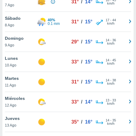
31°
/
14°
ublicidad y
km/h
7 Ago
do en
Sábado
 mismo.
40%
17
-
44
31°
/
15°
0.1 mm
km/h
sultar más
8 Ago
 en nuestra
 Cookies
y
Domingo
14
-
36
29°
/
15°
ualquier
km/h
9 Ago
ento
Lunes
 botón
14
-
45
33°
/
15°
km/h
10 Ago
ación de
kies
 disponible
Martes
14
-
38
31°
/
15°
e nuestra
km/h
11 Ago
.
Miércoles
IVAMENTE,
13
-
33
33°
/
14°
km/h
12 Ago
as
Jueves
14
-
35
35°
/
16°
 a cookies
km/h
13 Ago
 no aceptar