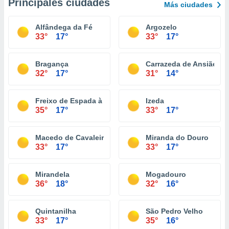
Principales ciudades
Más ciudades
Alfândega da Fé
Argozelo
33°
17°
33°
17°
Bragança
Carrazeda de Ansiães
32°
17°
31°
14°
Freixo de Espada à Cinta
Izeda
35°
17°
33°
17°
Macedo de Cavaleiros
Miranda do Douro
33°
17°
33°
17°
Mirandela
Mogadouro
36°
18°
32°
16°
Quintanilha
São Pedro Velho
33°
17°
35°
16°