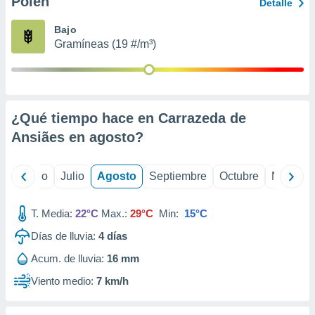
Polen
ados con el
Detalle
 seleccionar
o.
Bajo
Gramíneas (19 #/m³)
calización
precisa e
ión mediante
, publicidad
¿Qué tiempo hace en Carrazeda de
dos,
Ansiães en
agosto
?
 publicidad
,
ón de
yo
Junio
Julio
Agosto
Septiembre
Octubre
Noviemb
 desarrollo
s.
T. Media:
22°C
Max.:
29°C
Min:
15°C
tros 1199
ios
Días de lluvia:
4
días
Acum. de lluvia:
16 mm
Viento medio:
7 km/h