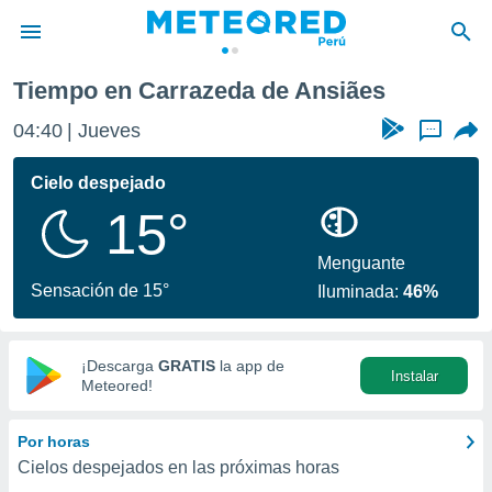
Tiempo en Carrazeda de Ansiães
privacidad
04:40
Jueves
...
o de
e
e) ha sido
Cielo despejado
or
15°
es para
ue la
 que se
Menguante
e calidad.
Sensación de 15°
Iluminada:
46%
eder a este
ediante las
opciones:
¡Descarga
GRATIS
la app de
Instalar
ookies y
Meteored!
e forma
Por horas
d digital
Cielos despejados en las próximas horas
ada, basada