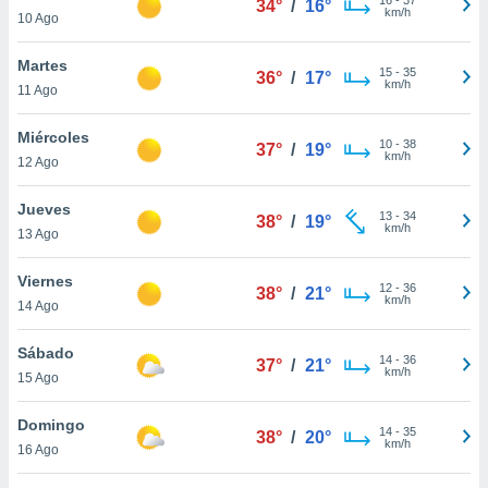
34°
/
16°
ublicidad y
km/h
10 Ago
do en
Martes
 mismo.
15
-
35
36°
/
17°
km/h
sultar más
11 Ago
 en nuestra
 Cookies
y
Miércoles
10
-
38
37°
/
19°
ualquier
km/h
12 Ago
ento
Jueves
 botón
13
-
34
38°
/
19°
km/h
13 Ago
ación de
kies
 disponible
Viernes
12
-
36
38°
/
21°
e nuestra
km/h
14 Ago
.
Sábado
IVAMENTE,
14
-
36
37°
/
21°
km/h
15 Ago
as
Domingo
14
-
35
38°
/
20°
 a cookies
km/h
16 Ago
 no aceptar