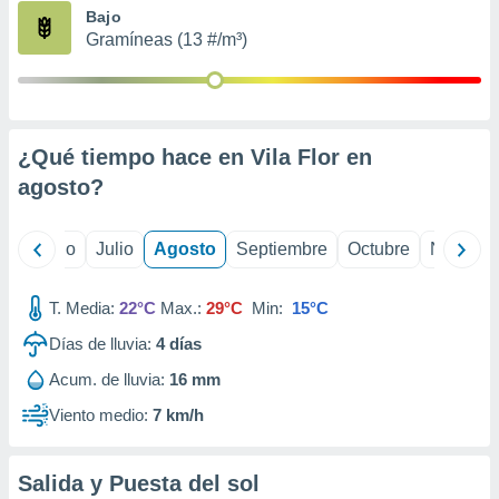
ados con el
Bajo
 seleccionar
Gramíneas (13 #/m³)
o.
calización
precisa e
ión mediante
¿Qué tiempo hace en Vila Flor en
, publicidad
agosto
?
dos,
 publicidad
,
yo
Junio
Julio
Agosto
Septiembre
Octubre
Noviemb
ón de
 desarrollo
T. Media:
22°C
Max.:
29°C
Min:
15°C
s.
Días de lluvia:
4
días
tros 1199
ios
Acum. de lluvia:
16 mm
Viento medio:
7 km/h
Salida y Puesta del sol