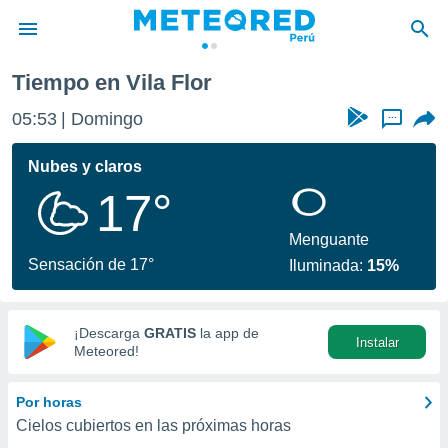
Tiempo en Vila Flor
privacidad
05:53
Domingo
...
o de
e
e) ha sido
Nubes y claros
or
17°
es para
ue la
 que se
Menguante
e calidad.
Sensación de 17°
Iluminada:
15%
eder a este
ediante las
opciones:
¡Descarga
GRATIS
la app de
Instalar
ookies y
Meteored!
e forma
Por horas
d digital
Cielos cubiertos en las próximas horas
ada, basada