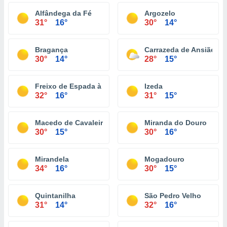
Alfândega da Fé
Argozelo
31°
16°
30°
14°
Bragança
Carrazeda de Ansiães
30°
14°
28°
15°
Freixo de Espada à Cinta
Izeda
32°
16°
31°
15°
Macedo de Cavaleiros
Miranda do Douro
30°
15°
30°
16°
Mirandela
Mogadouro
34°
16°
30°
15°
Quintanilha
São Pedro Velho
31°
14°
32°
16°