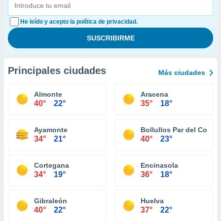
He leído y acepto la política de privacidad.
Principales ciudades
Más ciudades
Almonte
Aracena
40°
22°
35°
18°
Ayamonte
Bollullos Par del Cond
34°
21°
40°
23°
Cortegana
Encinasola
34°
19°
36°
18°
Gibraleón
Huelva
40°
22°
37°
22°