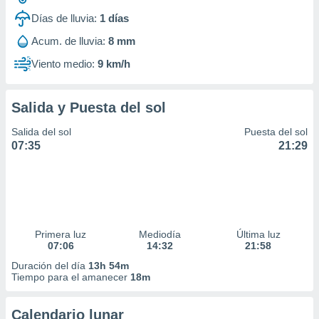
ar perfiles
Días de lluvia:
1
días
idad
a, utilizar
Acum. de lluvia:
8 mm
a
 la
Viento medio:
9 km/h
da, crear un
personalizar
Salida y Puesta del sol
o, uso de
a la
Salida del sol
Puesta del sol
e contenido
07:35
21:29
do, medir el
 de la
medir el
 del
 comprender
 través de
Primera luz
Mediodía
Última luz
s o a través
07:06
14:32
21:58
nación de
Duración del día
13h 54m
edentes de
Tiempo para el amanecer
18m
fuentes,
y mejora de
os, uso de
Calendario lunar