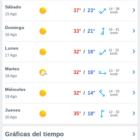
ublicidad y
Sábado
14
-
38
37°
/
23°
km/h
do en
15 Ago
 mismo.
sultar más
Domingo
16
-
41
33°
/
21°
 en nuestra
km/h
16 Ago
 Cookies
y
ualquier
Lunes
11
-
31
32°
/
16°
km/h
17 Ago
ento
 botón
ación de
Martes
13
-
37
32°
/
16°
kies
km/h
18 Ago
 disponible
e nuestra
Miércoles
.
14
-
33
32°
/
14°
km/h
19 Ago
IVAMENTE,
Jueves
12
-
32
35°
/
18°
km/h
20 Ago
as
 a cookies
Gráficas del tiempo
 no aceptar