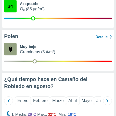
Aceptable
retirar su
34
ento u
O₃ (85 µg/m³)
 de datos
er momento
ic en
o en
Polen
Detalle
 Cookies
en
Muy bajo
eb.
Gramíneas (3 #/m³)
y
socios
el
to de
¿Qué tiempo hace en Castaño del
Robledo en
agosto
?
la
 en un
 y/o acceder
Enero
Febrero
Marzo
Abril
Mayo
Junio
Ju
 de datos
ara
T. Media:
26°C
Max.:
32°C
Min:
18°C
 anuncios