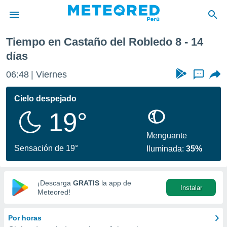
del Robledo
Próxima semana
Tiempo en Castaño del Robledo 8 - 14
privacidad
días
o de
e
06:48
Viernes
...
e) ha sido
or
Cielo despejado
es para
ue la
19°
 que se
e calidad.
Menguante
eder a este
Sensación de 19°
ediante las
Iluminada:
35%
opciones:
ookies y
¡Descarga
GRATIS
la app de
e forma
Instalar
Meteored!
d digital
Por horas
ada, basada