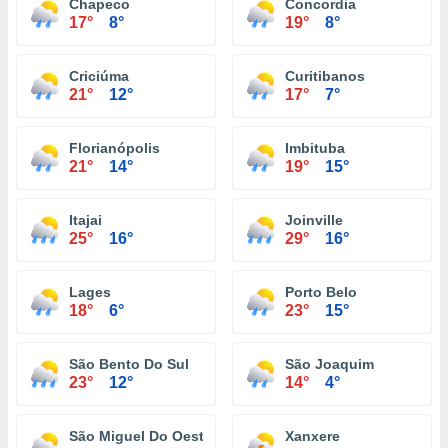
Chapeco
Concordia
17°
8°
19°
8°
Criciúma
Curitibanos
21°
12°
17°
7°
Florianópolis
Imbituba
21°
14°
19°
15°
Itajai
Joinville
25°
16°
29°
16°
Lages
Porto Belo
18°
6°
23°
15°
São Bento Do Sul
São Joaquim
23°
12°
14°
4°
São Miguel Do Oeste
Xanxere