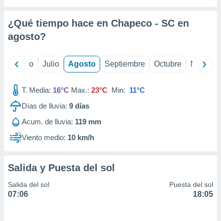
ados con el
 seleccionar
o.
¿Qué tiempo hace en Chapeco - SC en
calización
agosto
?
precisa e
ión mediante
yo
Junio
Julio
Agosto
Septiembre
Octubre
Noviemb
, publicidad
T. Media:
16°C
Max.:
23°C
Min:
11°C
dos,
 publicidad
Días de lluvia:
9
días
,
ón de
Acum. de lluvia:
119 mm
 desarrollo
Viento medio:
10 km/h
s.
tros 1199
ios
Salida y Puesta del sol
Salida del sol
Puesta del sol
07:06
18:05