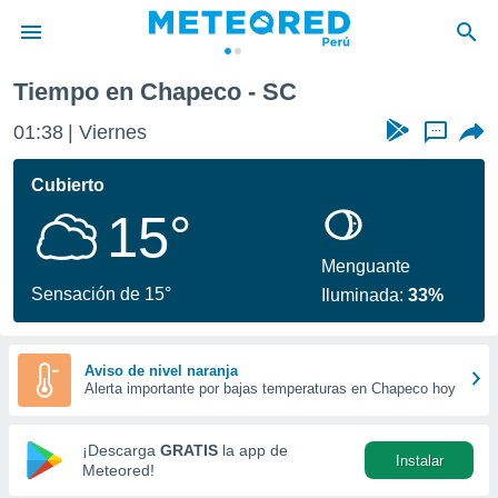
Tiempo en Chapeco - SC
privacidad
01:38
Viernes
...
o de
e
e) ha sido
Cubierto
or
15°
es para
ue la
 que se
Menguante
e calidad.
Sensación de 15°
Iluminada:
33%
eder a este
ediante las
opciones:
Aviso de nivel naranja
Alerta importante por bajas temperaturas en Chapeco hoy
ookies y
e forma
¡Descarga
GRATIS
la app de
Instalar
d digital
Meteored!
ada, basada