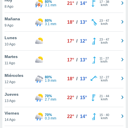
80%
ublicidad y
17
-
38
21°
/
14°
3.1 mm
km/h
8 Ago
do en
 mismo.
Mañana
80%
23
-
47
18°
/
13°
sultar más
3.1 mm
km/h
9 Ago
 en nuestra
 Cookies
y
Lunes
23
-
47
ualquier
17°
/
12°
km/h
10 Ago
ento
 botón
Martes
11
-
27
17°
/
13°
ación de
km/h
11 Ago
kies
 disponible
Miércoles
80%
12
-
27
e nuestra
18°
/
13°
1.9 mm
km/h
12 Ago
.
Jueves
IVAMENTE,
70%
21
-
44
22°
/
15°
2.7 mm
km/h
13 Ago
as
Viernes
70%
15
-
40
22°
/
14°
 a cookies
0.3 mm
km/h
14 Ago
 no aceptar