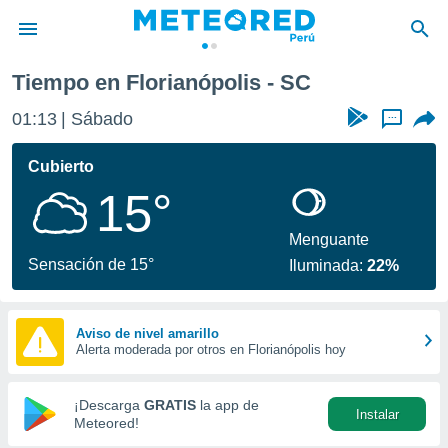
Tiempo en Florianópolis - SC
privacidad
01:13
Sábado
...
o de
e
e) ha sido
Cubierto
or
15°
es para
ue la
 que se
Menguante
e calidad.
Sensación de 15°
Iluminada:
22%
eder a este
ediante las
opciones:
Aviso de nivel amarillo
Alerta moderada por otros en Florianópolis hoy
ookies y
e forma
¡Descarga
GRATIS
la app de
Instalar
d digital
Meteored!
ada, basada