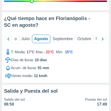
ados con el
 seleccionar
o.
calización
¿Qué tiempo hace en Florianópolis -
precisa e
SC en
agosto
?
ión mediante
, publicidad
yo
Junio
Julio
Agosto
Septiembre
Octubre
Noviemb
dos,
 publicidad
T. Media:
17°C
Max.:
21°C
Min:
15°C
,
Días de lluvia:
10
días
ón de
 desarrollo
Acum. de lluvia:
91 mm
s.
Viento medio:
12 km/h
tros 1199
ios
Salida y Puesta del sol
Salida del sol
Puesta del sol
06:50
17:49