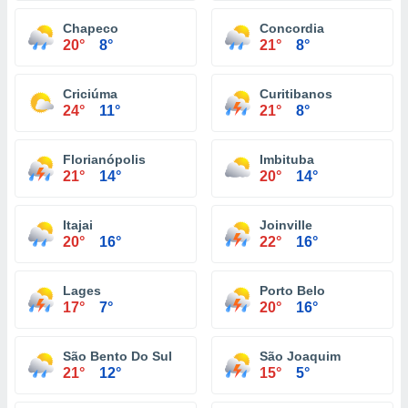
Chapeco
Concordia
20°
8°
21°
8°
Criciúma
Curitibanos
24°
11°
21°
8°
Florianópolis
Imbituba
21°
14°
20°
14°
Itajai
Joinville
20°
16°
22°
16°
Lages
Porto Belo
17°
7°
20°
16°
São Bento Do Sul
São Joaquim
21°
12°
15°
5°