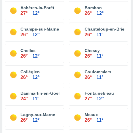
Achères-la-Forêt
Bombon
27°
12°
26°
12°
Champs-sur-Marne
Chanteloup-en-Brie
26°
12°
26°
11°
Chelles
Chessy
26°
12°
26°
11°
Collégien
Coulommiers
26°
12°
26°
11°
Dammartin-en-Goële
Fontainebleau
24°
11°
27°
12°
Lagny-sur-Marne
Meaux
26°
12°
26°
11°