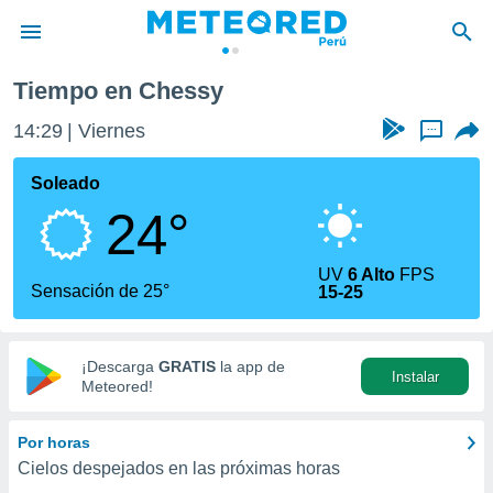
Tiempo en Chessy
privacidad
14:29
Viernes
...
o de
e
e) ha sido
Soleado
or
24°
es para
ue la
 que se
UV
6 Alto
FPS
e calidad.
Sensación de 25°
15-25
eder a este
ediante las
opciones:
¡Descarga
GRATIS
la app de
Instalar
ookies y
Meteored!
e forma
Por horas
d digital
Cielos despejados en las próximas horas
ada, basada