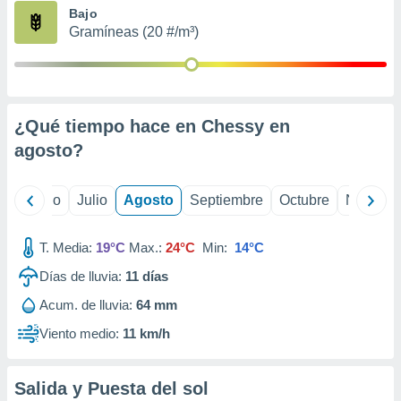
ados con el
Bajo
 seleccionar
Gramíneas (20 #/m³)
o.
calización
precisa e
ión mediante
¿Qué tiempo hace en Chessy en
, publicidad
agosto
?
dos,
 publicidad
,
yo
Junio
Julio
Agosto
Septiembre
Octubre
Noviemb
ón de
 desarrollo
T. Media:
19°C
Max.:
24°C
Min:
14°C
s.
Días de lluvia:
11
días
tros 1199
ios
Acum. de lluvia:
64 mm
Viento medio:
11 km/h
Salida y Puesta del sol