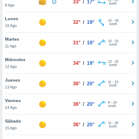
33°
/
17°
ublicidad y
km/h
9 Ago
do en
Lunes
 mismo.
15
-
29
32°
/
19°
km/h
sultar más
10 Ago
 en nuestra
 Cookies
y
Martes
15
-
32
31°
/
18°
ualquier
km/h
11 Ago
ento
Miércoles
 botón
13
-
32
34°
/
19°
km/h
12 Ago
ación de
kies
 disponible
Jueves
11
-
23
36°
/
20°
e nuestra
km/h
13 Ago
.
Viernes
IVAMENTE,
9
-
24
36°
/
20°
km/h
14 Ago
as
Sábado
11
-
28
36°
/
20°
 a cookies
km/h
15 Ago
 no aceptar