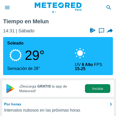
Tiempo en Melun
privacidad
14:31
Sábado
...
o de
e
e) ha sido
Soleado
or
29°
es para
ue la
 que se
UV
6 Alto
FPS
e calidad.
Sensación de 28°
15-25
eder a este
ediante las
opciones:
¡Descarga
GRATIS
la app de
Instalar
ookies y
Meteored!
e forma
Por horas
d digital
Intervalos nubosos en las próximas horas
ada, basada