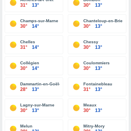
31°
13°
30°
13°
Champs-sur-Marne
Chanteloup-en-Brie
30°
14°
30°
13°
Chelles
Chessy
31°
14°
30°
13°
Collégien
Coulommiers
30°
14°
30°
13°
Dammartin-en-Goële
Fontainebleau
28°
13°
31°
13°
Lagny-sur-Marne
Meaux
30°
13°
30°
13°
Melun
Mitry-Mory