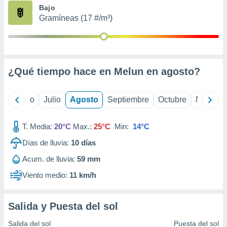
ados con el
Bajo
 seleccionar
Gramíneas (17 #/m³)
o.
calización
precisa e
ión mediante
¿Qué tiempo hace en Melun en
agosto
?
, publicidad
dos,
yo
Junio
Julio
Agosto
Septiembre
Octubre
Noviemb
 publicidad
,
ón de
T. Media:
20°C
Max.:
25°C
Min:
14°C
 desarrollo
s.
Días de lluvia:
10
días
tros 1199
Acum. de lluvia:
59 mm
ios
Viento medio:
11 km/h
Salida y Puesta del sol
Salida del sol
Puesta del sol