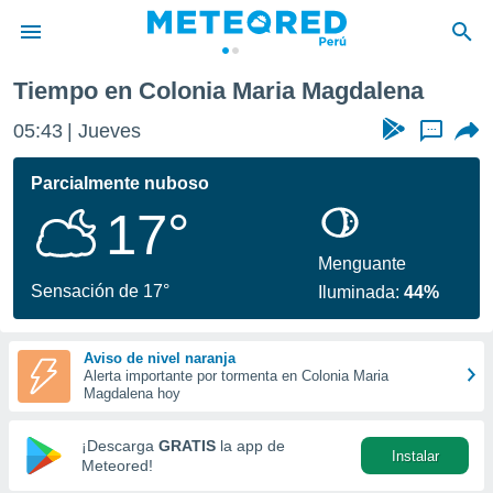
Tiempo en Colonia Maria Magdalena
privacidad
05:43
Jueves
...
o de
e
e) ha sido
Parcialmente nuboso
or
17°
es para
ue la
 que se
Menguante
e calidad.
Sensación de 17°
Iluminada:
44%
eder a este
ediante las
opciones:
Aviso de nivel naranja
Alerta importante por tormenta en Colonia Maria
ookies y
Magdalena hoy
e forma
¡Descarga
GRATIS
la app de
Instalar
d digital
Meteored!
ada, basada