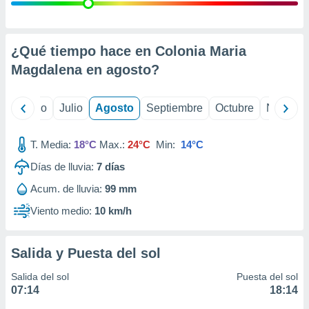
ados con el
 seleccionar
o.
calización
¿Qué tiempo hace en Colonia Maria
precisa e
Magdalena en
agosto
?
ión mediante
, publicidad
yo
Junio
Julio
Agosto
Septiembre
Octubre
Noviemb
dos,
 publicidad
T. Media:
18°C
Max.:
24°C
Min:
14°C
,
Días de lluvia:
7
días
ón de
 desarrollo
Acum. de lluvia:
99 mm
s.
Viento medio:
10 km/h
tros 1199
ios
Salida y Puesta del sol
Salida del sol
Puesta del sol
07:14
18:14