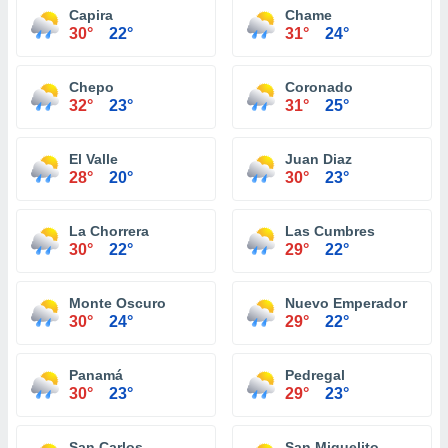
Capira
Chame
30°
22°
31°
24°
Chepo
Coronado
32°
23°
31°
25°
El Valle
Juan Diaz
28°
20°
30°
23°
La Chorrera
Las Cumbres
30°
22°
29°
22°
Monte Oscuro
Nuevo Emperador
30°
24°
29°
22°
Panamá
Pedregal
30°
23°
29°
23°
San Carlos
San Miguelito