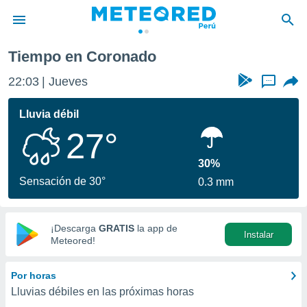
Tiempo en Coronado
privacidad
22:03
Jueves
...
o de
e
e) ha sido
Lluvia débil
or
27°
es para
ue la
 que se
30%
e calidad.
Sensación de 30°
0.3 mm
eder a este
ediante las
opciones:
¡Descarga
GRATIS
la app de
Instalar
ookies y
Meteored!
e forma
Por horas
d digital
Lluvias débiles en las próximas horas
ada, basada