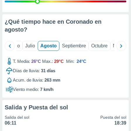
ados con el
 seleccionar
o.
calización
¿Qué tiempo hace en Coronado en
precisa e
agosto
?
ión mediante
, publicidad
yo
Junio
Julio
Agosto
Septiembre
Octubre
Noviemb
dos,
 publicidad
T. Media:
26°C
Max.:
29°C
Min:
24°C
,
Días de lluvia:
31
días
ón de
 desarrollo
Acum. de lluvia:
263 mm
s.
Viento medio:
7 km/h
tros 1199
ios
Salida y Puesta del sol
Salida del sol
Puesta del sol
06:11
18:39