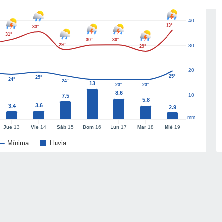
40
33°
33°
31°
30°
30°
29°
30
29°
20
25°
25°
24°
24°
13
23°
23°
8.6
10
7.5
5.8
3.6
3.4
2.9
mm
Jue
13
Vie
14
Sáb
15
Dom
16
Lun
17
Mar
18
Mié
19
Mínima
Lluvia