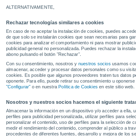
27°
ALTERNATIVAMENTE,
Rechazar tecnologías similares a cookies
Menguant
En caso de no aceptar la instalación de cookies, puedes accede
Iluminada
Sensación de 30°
de que solo se instalarán cookies que sean necesarias para garan
cookies para analizar el comportamiento ni para mostrar publici
publicidad general no personalizada. Puedes rechazar la instala
abono pulsando el botón "Rechazar".
Tiempo 1 - 7 días
Mapa de lluvia
Satélites
Modelo
Con su consentimiento, nosotros y
nuestros socios
usamos cooki
almacenar, acceder y procesar datos personales como su visita e
cookies. Es posible que algunos proveedores traten tus datos pe
oponerte. Para ello, puede retirar su consentimiento u oponerse
Mañana
Domingo
Hoy
"Configurar"
o en nuestra
Política de Cookies
en este sitio web.
8 Ago
9 Ago
7 Ago
Nosotros y nuestros socios hacemos el siguiente trata
Almacenar la información en un dispositivo y/o acceder a ella, 
90%
80%
70%
perfiles para publicidad personalizada, utilizar perfiles para sele
5.1 mm
4.2 mm
1.9 mm
personalizar el contenido, uso de perfiles para la selección de c
32°
/
25°
31°
/
24°
33°
/
24°
medir el rendimiento del contenido, comprender al público a tra
procedentes de diferentes fuentes, desarrollo y mejora de los se