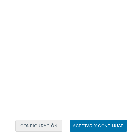
Calendario lunar
Lun
Mar
Mié
Jue
Vie
Sáb
Dom
7
8
9
10
11
12
13
14
15
16
17
18
19
20
CONFIGURACIÓN
ACEPTAR Y CONTINUAR
50