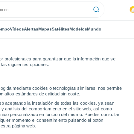
empo
Vídeos
Alertas
Mapas
Satélites
Modelos
Mundo
r profesionales para garantizar que la información que se
 las siguientes opciones:
ito
ecogida mediante cookies o tecnologías similares, nos permite
on altos estándares de calidad sin coste.
to
eb aceptando la instalación de todas las cookies, ya sean
 y análisis del comportamiento en el sitio web, así como
...
ntenido personalizado en función del mismo. Puedes consultar
alquier momento el consentimiento pulsando el botón
Por horas
uestra página web.
Calor Húmedo Sofocante en las
próximas horas