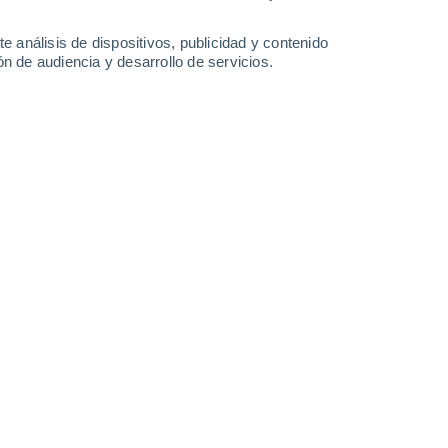
-
35
km/h
16
-
35
km/h
11
-
24
km/h
14
-
29
km/h
e análisis de dispositivos, publicidad y contenido
n de audiencia y desarrollo de servicios.
gosto
oso
Noroeste
3 Medio
9
-
20 km/h
FPS:
6-10
Noroeste
6 Alto
10
-
22 km/h
FPS:
15-25
Noroeste
9 ¡Muy Alto!
9
-
22 km/h
FPS:
25-50
Noroeste
10 ¡Muy Alto!
7
-
22 km/h
FPS:
25-50
Norte
8 ¡Muy Alto!
8
-
22 km/h
FPS:
25-50