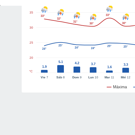
35
33°
33°
32°
31°
30°
30°
30
25
25°
25°
25°
24°
24°
24°
20
5.1
4.2
3.7
3.3
1.9
1.6
°C
Vie
7
Sáb
8
Dom
9
Lun
10
Mar
11
Mié
12
Máxima