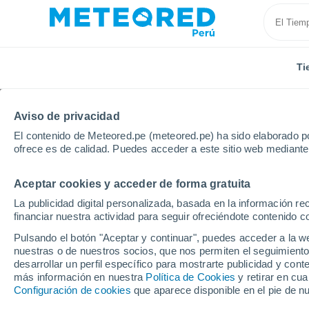
Ti
Aviso de privacidad
El contenido de Meteored.pe (meteored.pe) ha sido elaborado po
ofrece es de calidad. Puedes acceder a este sitio web mediante
Aceptar cookies y acceder de forma gratuita
Inicio
Panamá
Provincia de Panamá
San Miguel
La publicidad digital personalizada, basada en la información r
financiar nuestra actividad para seguir ofreciéndote contenido c
Tiempo en San Migueli
Pulsando el botón "Aceptar y continuar", puedes acceder a la w
nuestras o de nuestros socios, que nos permiten el seguimiento
09:26
Viernes
desarrollar un perfil específico para mostrarte publicidad y co
más información en nuestra
Política de Cookies
y retirar en cu
Configuración de cookies
que aparece disponible en el pie de n
Parcialmente nuboso