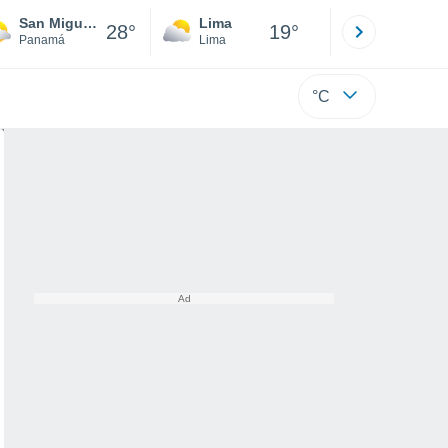
San Miguelito
Lima
Cuzco
28°
19°
Panamá
Lima
Cusco
°C