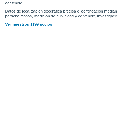
contenido.
14
-
28
km/h
16
-
32
km/h
15
15
-
32
km/h
Datos de localización geográfica precisa e identificación mediant
personalizados, medición de publicidad y contenido, investigació
Tiempo en San Miguelito hoy
, 7 de a
Ver nuestros 1199 socios
Parcialmente nub
27°
09:00
Sensación T.
30°
Nubes y claros
28°
10:00
Sensación T.
33°
Lluvia débil
30%
29°
11:00
0.2 mm
Sensación T.
35°
Lluvia débil
30%
31°
12:00
0.2 mm
Sensación T.
37°
Lluvia débil
50%
32°
14:00
1.2 mm
Sensación T.
37°