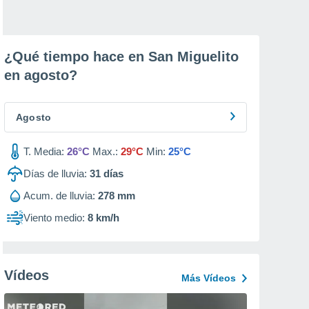
¿Qué tiempo hace en San Miguelito
en
agosto
?
Agosto
T. Media:
26°C
Max.:
29°C
Min:
25°C
Días de lluvia:
31
días
Acum. de lluvia:
278 mm
Viento medio:
8 km/h
Vídeos
Más Vídeos