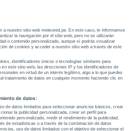
e
r a nuestro sitio web meteored.pe. En este caso, te informamos
:
32%
tizar la navegación por el sitio web, pero no se utilizarán
dad o contenido personalizado, aunque sí podrás visualizar
ción de cookies y acceder a nuestro sitio web a través de este
s
es, identificadores únicos o tecnologías similares para
n este sitio web, las direcciones IP y los identificadores de
rsonales en virtud de un interés legítimo, algo a lo que puedes
 al tratamiento de datos en cualquier momento haciendo clic en
Lunes
Martes
Miércoles
Jueves
10 Ago
11 Ago
12 Ago
13 Ago
miento de datos:
uso de datos limitados para seleccionar anuncios básicos, crear
90%
90%
90%
90%
ccionar la publicidad personalizada, crear un perfil para
3.7 mm
1.6 mm
3.3 mm
3.4 mm
ontenido personalizado, medir el rendimiento de la publicidad,
30°
/
24°
33°
/
25°
30°
/
25°
31°
/
24°
vés de estadísticas o a través de la combinación de datos
rvicios, uso de datos limitados con el objetivo de seleccionar el