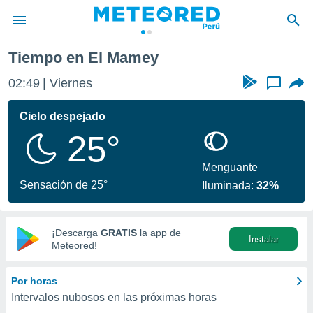
Tiempo en El Mamey
privacidad
02:49
Viernes
...
o de
e
e) ha sido
Cielo despejado
or
25°
es para
ue la
 que se
Menguante
e calidad.
Sensación de 25°
Iluminada:
32%
eder a este
ediante las
opciones:
¡Descarga
GRATIS
la app de
Instalar
ookies y
Meteored!
e forma
Por horas
d digital
Intervalos nubosos en las próximas horas
ada, basada