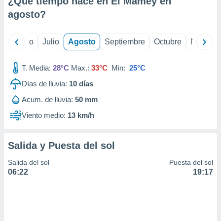
¿Qué tiempo hace en El Mamey en
ados con el
 seleccionar
agosto
?
o.
calización
yo
Junio
Julio
Agosto
Septiembre
Octubre
Noviemb
precisa e
ión mediante
T. Media:
28°C
Max.:
33°C
Min:
25°C
, publicidad
Días de lluvia:
10
días
dos,
Acum. de lluvia:
50 mm
 publicidad
,
Viento medio:
13 km/h
ón de
 desarrollo
s.
Salida y Puesta del sol
tros 1199
Salida del sol
Puesta del sol
ios
06:22
19:17