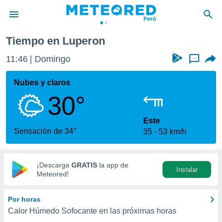
Tiempo en Luperon
privacidad
11:46
Domingo
...
o de
e
e) ha sido
Nubes y claros
or
30°
es para
ue la
 que se
Este
e calidad.
Sensación de 34°
35
53 km/h
eder a este
ediante las
opciones:
¡Descarga
GRATIS
la app de
Instalar
ookies y
Meteored!
e forma
Por horas
d digital
Calor Húmedo Sofocante en las próximas horas
ada, basada