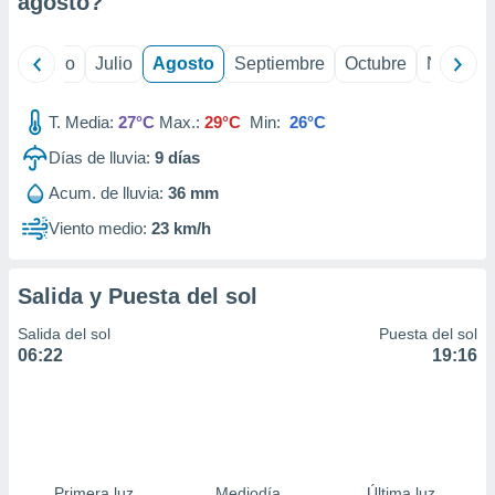
agosto
?
ados con el
 seleccionar
o.
yo
Junio
Julio
Agosto
Septiembre
Octubre
Noviemb
calización
precisa e
ión mediante
T. Media:
27°C
Max.:
29°C
Min:
26°C
Días de lluvia:
9
días
, publicidad
Acum. de lluvia:
36 mm
dos,
 publicidad
Viento medio:
23 km/h
,
ón de
 desarrollo
Salida y Puesta del sol
s.
Salida del sol
Puesta del sol
tros 1199
06:22
19:16
ios
Primera luz
Mediodía
Última luz