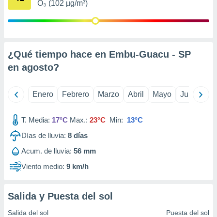
O₃ (102 µg/m³)
retirar su
ento u
 de datos
er momento
¿Qué tiempo hace en Embu-Guacu - SP
ic en
o en
en
agosto
?
 Cookies
en
eb.
Enero
Febrero
Marzo
Abril
Mayo
Junio
Ju
y
socios
T. Media:
17°C
Max.:
23°C
Min:
13°C
el
Días de lluvia:
8
días
to de
Acum. de lluvia:
56 mm
Viento medio:
9 km/h
la
 en un
 y/o acceder
Salida y Puesta del sol
 de datos
ara
Salida del sol
Puesta del sol
 anuncios