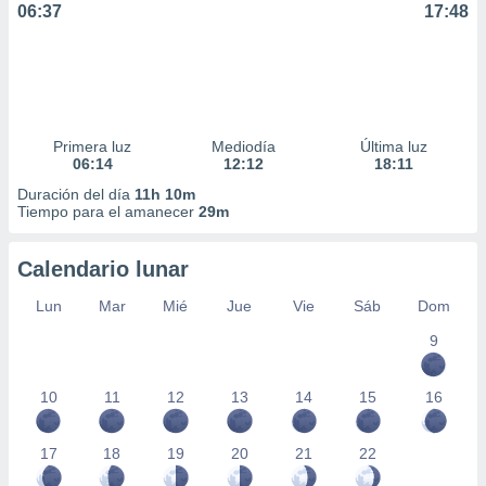
06:37
17:48
ar perfiles
idad
a, utilizar
a
 la
da, crear un
Primera luz
Mediodía
Última luz
personalizar
06:14
12:12
18:11
o, uso de
Duración del día
11h 10m
a la
Tiempo para el amanecer
29m
e contenido
do, medir el
 de la
Calendario lunar
medir el
 del
Lun
Mar
Mié
Jue
Vie
Sáb
Dom
 comprender
9
 través de
s o a través
nación de
10
11
12
13
14
15
16
edentes de
fuentes,
y mejora de
17
18
19
20
21
22
os, uso de