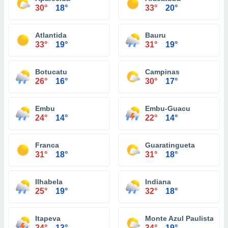
30°
18°
33°
20°
Atlantida
Bauru
33°
19°
31°
19°
Botucatu
Campinas
26°
16°
30°
17°
Embu
Embu-Guacu
24°
14°
22°
14°
Franca
Guaratingueta
31°
18°
31°
18°
Ilhabela
Indiana
25°
19°
32°
18°
Itapeva
Monte Azul Paulista
24°
13°
34°
19°