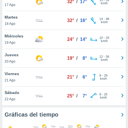
32°
/
17°
ublicidad y
km/h
17 Ago
do en
Martes
 mismo.
14
-
48
32°
/
16°
km/h
sultar más
18 Ago
 en nuestra
 Cookies
y
Miércoles
10
-
33
24°
/
14°
ualquier
km/h
19 Ago
ento
Jueves
 botón
12
-
36
19°
/
8°
km/h
20 Ago
ación de
kies
 disponible
Viernes
8
-
29
21°
/
6°
e nuestra
km/h
21 Ago
.
Sábado
IVAMENTE,
8
-
25
25°
/
7°
km/h
22 Ago
as
Gráficas del tiempo
 a cookies
 no aceptar