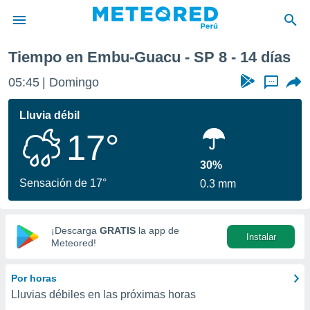
a semana
Tiempo en Embu-Guacu - SP 8 - 14 días
privacidad
05:45
Domingo
...
o de
e
e) ha sido
Lluvia débil
or
17°
es para
ue la
 que se
30%
e calidad.
Sensación de 17°
0.3 mm
eder a este
ediante las
opciones:
¡Descarga
GRATIS
la app de
Instalar
ookies y
Meteored!
e forma
Por horas
d digital
Lluvias débiles en las próximas horas
ada, basada