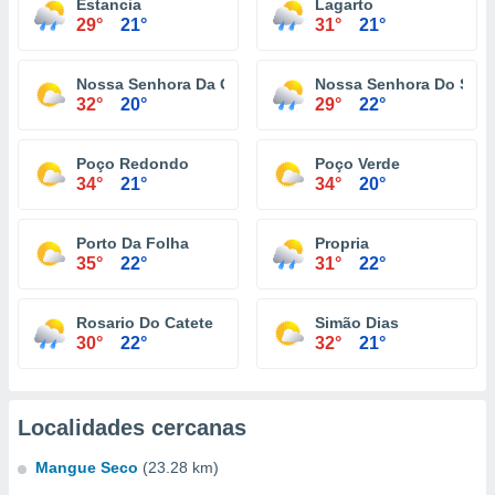
Estancia
Lagarto
29°
21°
31°
21°
Nossa Senhora Da Glória
Nossa Senhora Do Soco
32°
20°
29°
22°
Poço Redondo
Poço Verde
34°
21°
34°
20°
Porto Da Folha
Propria
35°
22°
31°
22°
Rosario Do Catete
Simão Dias
30°
22°
32°
21°
Localidades cercanas
Mangue Seco
(23.28 km)