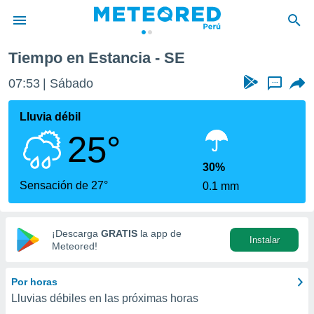
Tiempo en Estancia - SE
privacidad
07:54
Sábado
...
o de
e
e) ha sido
Lluvia débil
or
25°
es para
ue la
 que se
30%
e calidad.
Sensación de 27°
0.1 mm
eder a este
ediante las
opciones:
¡Descarga
GRATIS
la app de
Instalar
ookies y
Meteored!
e forma
Por horas
d digital
Lluvias débiles en las próximas horas
ada, basada