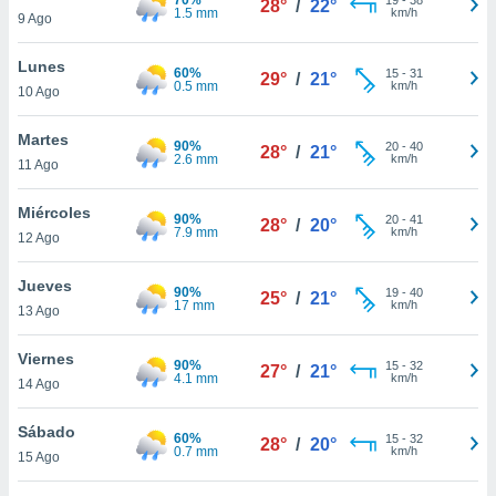
28°
/
22°
ublicidad y
1.5 mm
km/h
9 Ago
do en
Lunes
 mismo.
60%
15
-
31
29°
/
21°
0.5 mm
km/h
sultar más
10 Ago
 en nuestra
 Cookies
y
Martes
90%
20
-
40
28°
/
21°
ualquier
2.6 mm
km/h
11 Ago
ento
Miércoles
 botón
90%
20
-
41
28°
/
20°
7.9 mm
km/h
12 Ago
ación de
kies
 disponible
Jueves
90%
19
-
40
25°
/
21°
e nuestra
17 mm
km/h
13 Ago
.
Viernes
90%
IVAMENTE,
15
-
32
27°
/
21°
4.1 mm
km/h
14 Ago
as
Sábado
60%
15
-
32
28°
/
20°
 a cookies
0.7 mm
km/h
15 Ago
 no aceptar