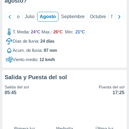
agosto
?
ados con el
 seleccionar
o.
yo
Junio
Julio
Agosto
Septiembre
Octubre
Noviemb
calización
precisa e
ión mediante
T. Media:
24°C
Max.:
26°C
Min:
21°C
Días de lluvia:
24
días
, publicidad
Acum. de lluvia:
87 mm
dos,
 publicidad
Viento medio:
12 km/h
,
ón de
 desarrollo
Salida y Puesta del sol
s.
Salida del sol
Puesta del sol
tros 1199
05:45
17:25
ios
Primera luz
Mediodía
Última luz