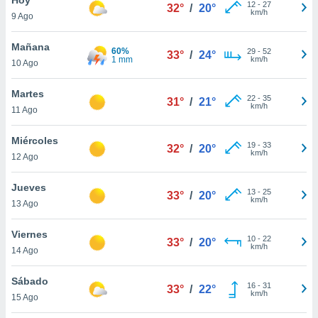
ublicidad y
12
-
27
32°
/
20°
km/h
9 Ago
do en
 mismo.
Mañana
60%
29
-
52
33°
/
24°
sultar más
1 mm
km/h
10 Ago
 en nuestra
 Cookies
y
Martes
22
-
35
ualquier
31°
/
21°
km/h
11 Ago
ento
 botón
Miércoles
19
-
33
32°
/
20°
ación de
km/h
12 Ago
kies
 disponible
Jueves
13
-
25
e nuestra
33°
/
20°
km/h
13 Ago
.
Viernes
IVAMENTE,
10
-
22
33°
/
20°
km/h
14 Ago
as
Sábado
16
-
31
33°
/
22°
 a cookies
km/h
15 Ago
 no aceptar