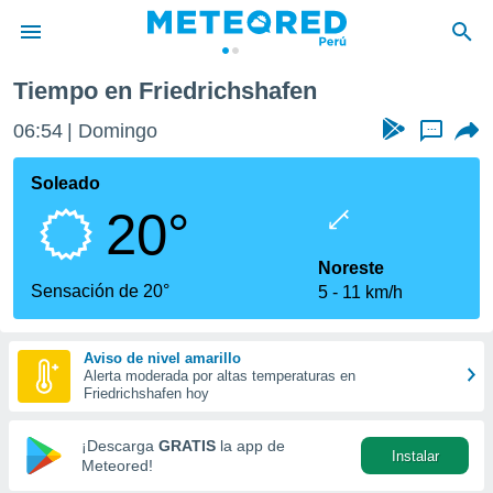
Tiempo en Friedrichshafen
privacidad
06:55
Domingo
...
o de
e
e) ha sido
Soleado
or
20°
es para
ue la
 que se
Noreste
e calidad.
Sensación de 20°
5
11 km/h
eder a este
ediante las
opciones:
Aviso de nivel amarillo
Alerta moderada por altas temperaturas en
ookies y
Friedrichshafen hoy
e forma
¡Descarga
GRATIS
la app de
Instalar
d digital
Meteored!
ada, basada