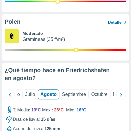
ados con el
 seleccionar
o.
calización
Polen
Detalle
precisa e
ión mediante
Moderado
Gramíneas (35 #/m³)
, publicidad
dos,
 publicidad
,
¿Qué tiempo hace en Friedrichshafen
ón de
 desarrollo
en
agosto
?
s.
tros 1199
yo
Junio
Julio
Agosto
Septiembre
Octubre
Noviemb
ios
T. Media:
19°C
Max.:
23°C
Min:
16°C
Días de lluvia:
15
días
Acum. de lluvia:
125 mm