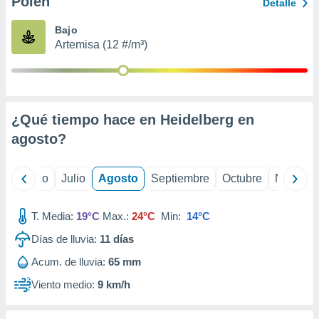
Polen
ados con el
Detalle
 seleccionar
o.
Bajo
Artemisa (12 #/m³)
calización
precisa e
ión mediante
, publicidad
¿Qué tiempo hace en Heidelberg en
dos,
agosto
?
 publicidad
,
ón de
yo
Junio
Julio
Agosto
Septiembre
Octubre
Noviemb
 desarrollo
s.
T. Media:
19°C
Max.:
24°C
Min:
14°C
tros 1199
ios
Días de lluvia:
11
días
Acum. de lluvia:
65 mm
Viento medio:
9 km/h