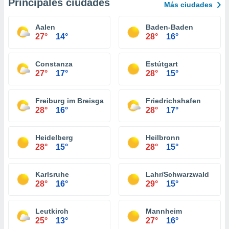
Principales ciudades
Más ciudades
Aalen
Baden-Baden
27°
14°
28°
16°
Constanza
Estútgart
27°
17°
28°
15°
Freiburg im Breisgau
Friedrichshafen
28°
16°
28°
17°
Heidelberg
Heilbronn
28°
15°
28°
15°
Karlsruhe
Lahr/Schwarzwald
28°
16°
29°
15°
Leutkirch
Mannheim
25°
13°
27°
16°