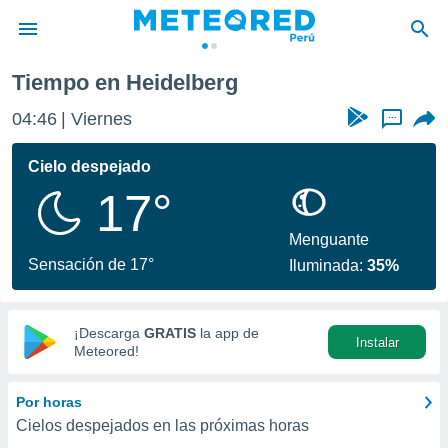
Tiempo en Heidelberg
privacidad
04:46
Viernes
...
o de
e
e) ha sido
Cielo despejado
or
17°
es para
ue la
 que se
Menguante
e calidad.
Sensación de 17°
Iluminada:
35%
eder a este
ediante las
opciones:
¡Descarga
GRATIS
la app de
Instalar
ookies y
Meteored!
e forma
Por horas
d digital
Cielos despejados en las próximas horas
ada, basada