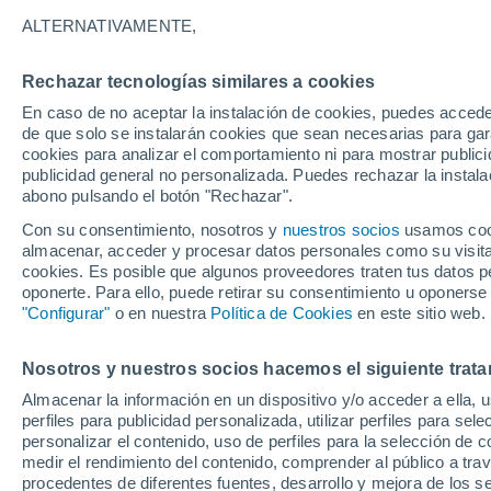
8°
ALTERNATIVAMENTE,
Rechazar tecnologías similares a cookies
Menguant
En caso de no aceptar la instalación de cookies, puedes accede
Iluminada
Sensación de 7°
de que solo se instalarán cookies que sean necesarias para garan
cookies para analizar el comportamiento ni para mostrar publici
publicidad general no personalizada. Puedes rechazar la instala
abono pulsando el botón "Rechazar".
Tiempo 1 - 7 días
Mapa de temperatura
Satélites
Con su consentimiento, nosotros y
nuestros socios
usamos cooki
almacenar, acceder y procesar datos personales como su visita e
cookies. Es posible que algunos proveedores traten tus datos pe
oponerte. Para ello, puede retirar su consentimiento u oponerse
Mañana
Domingo
Hoy
"Configurar"
o en nuestra
Política de Cookies
en este sitio web.
8 Ago
9 Ago
7 Ago
Nosotros y nuestros socios hacemos el siguiente trata
Almacenar la información en un dispositivo y/o acceder a ella, 
perfiles para publicidad personalizada, utilizar perfiles para sele
personalizar el contenido, uso de perfiles para la selección de c
16°
/
3°
15°
/
4°
15°
/
2°
medir el rendimiento del contenido, comprender al público a tra
procedentes de diferentes fuentes, desarrollo y mejora de los se