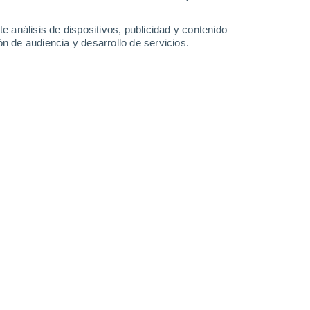
-
51
km/h
31
-
65
km/h
26
-
62
km/h
20
-
47
km/h
e análisis de dispositivos, publicidad y contenido
n de audiencia y desarrollo de servicios.
Norte
1 Bajo
°
13
-
30 km/h
FPS:
no
Norte
0 Bajo
°
11
-
27 km/h
FPS:
no
do
Norte
0 Bajo
10
-
22 km/h
FPS:
no
do
Norte
0 Bajo
10
-
21 km/h
FPS:
no
do
Norte
0 Bajo
8
-
21 km/h
FPS:
no