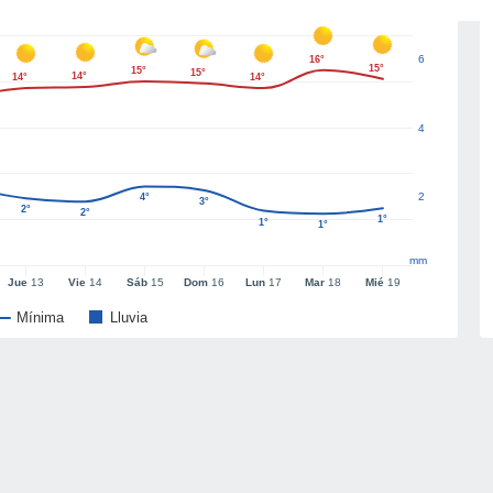
6
16°
15°
15°
15°
14°
14°
14°
4
2
4°
3°
2°
2°
1°
1°
1°
mm
Jue
13
Vie
14
Sáb
15
Dom
16
Lun
17
Mar
18
Mié
19
Mínima
Lluvia