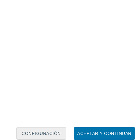
Calendario lunar
Lun
Mar
Mié
Jue
Vie
Sáb
Dom
7
8
9
10
11
12
13
14
15
16
17
18
19
20
CONFIGURACIÓN
ACEPTAR Y CONTINUAR
8