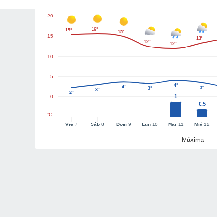
20
16°
15°
15°
15
13°
12°
12°
10
5
4°
4°
3°
3°
3°
2°
1
0
0.5
°C
Vie
7
Sáb
8
Dom
9
Lun
10
Mar
11
Mié
12
Máxima