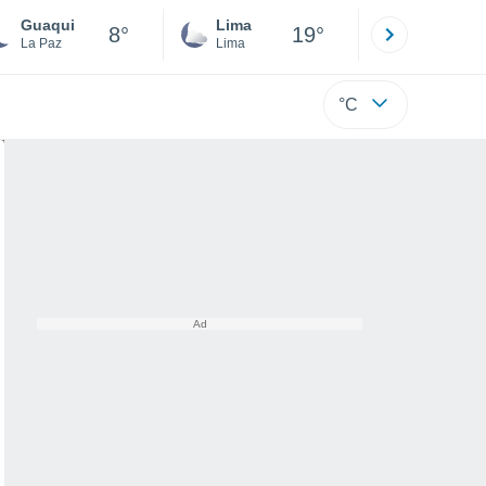
Guaqui
Lima
Cuzco
8°
19°
La Paz
Lima
Cusco
°C