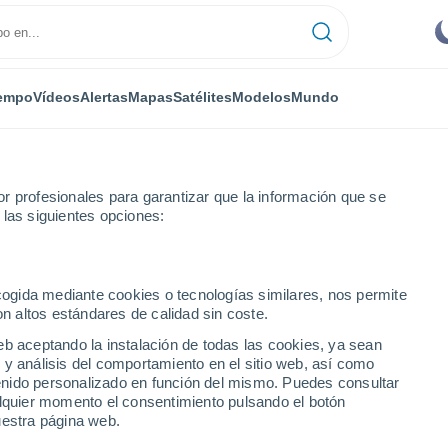
empo
Vídeos
Alertas
Mapas
Satélites
Modelos
Mundo
r profesionales para garantizar que la información que se
 las siguientes opciones:
ecogida mediante cookies o tecnologías similares, nos permite
on altos estándares de calidad sin coste.
eb aceptando la instalación de todas las cookies, ya sean
 y análisis del comportamiento en el sitio web, así como
...
ntenido personalizado en función del mismo. Puedes consultar
alquier momento el consentimiento pulsando el botón
Por horas
uestra página web.
Cielos despejados en las
próximas horas