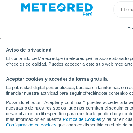
Ti
Aviso de privacidad
El contenido de Meteored.pe (meteored.pe) ha sido elaborado po
ofrece es de calidad. Puedes acceder a este sitio web mediante
Aceptar cookies y acceder de forma gratuita
Inicio
Bolivia
Departamento de La Paz
Guaqui
La publicidad digital personalizada, basada en la información r
financiar nuestra actividad para seguir ofreciéndote contenido c
Tiempo en Guaqui
Pulsando el botón "Aceptar y continuar", puedes acceder a la w
nuestras o de nuestros socios, que nos permiten el seguimiento
19:45
Viernes
desarrollar un perfil específico para mostrarte publicidad y co
más información en nuestra
Política de Cookies
y retirar en cu
Configuración de cookies
que aparece disponible en el pie de n
Cielo despejado