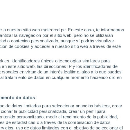
e
r a nuestro sitio web meteored.pe. En este caso, te informamos
:
32%
tizar la navegación por el sitio web, pero no se utilizarán
dad o contenido personalizado, aunque sí podrás visualizar
ción de cookies y acceder a nuestro sitio web a través de este
Modelos
es, identificadores únicos o tecnologías similares para
n este sitio web, las direcciones IP y los identificadores de
rsonales en virtud de un interés legítimo, algo a lo que puedes
 al tratamiento de datos en cualquier momento haciendo clic en
Lunes
Martes
Miércoles
Jueves
10 Ago
11 Ago
12 Ago
13 Ago
miento de datos:
uso de datos limitados para seleccionar anuncios básicos, crear
70%
60%
ccionar la publicidad personalizada, crear un perfil para
1 mm
0.5 mm
ontenido personalizado, medir el rendimiento de la publicidad,
12°
/
3°
12°
/
4°
13°
/
3°
14°
/
2°
vés de estadísticas o a través de la combinación de datos
rvicios, uso de datos limitados con el objetivo de seleccionar el