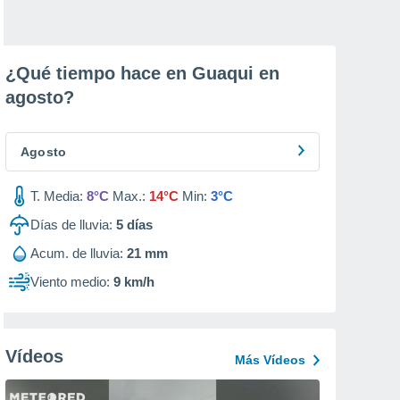
¿Qué tiempo hace en Guaqui en
agosto
?
Agosto
T. Media:
8°C
Max.:
14°C
Min:
3°C
Días de lluvia:
5
días
Acum. de lluvia:
21 mm
Viento medio:
9 km/h
Vídeos
Más Vídeos