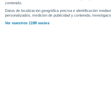
contenido.
15
-
32
km/h
19
-
43
km/h
23
13
-
30
km/h
Datos de localización geográfica precisa e identificación mediant
personalizados, medición de publicidad y contenido, investigació
Tiempo en Guaqui hoy
, 7 de agosto
Ver nuestros 1199 socios
Soleado
14°
17:00
Sensación T.
14
Soleado
12°
18:00
Sensación T.
12
Cielo despeja
9°
19:00
Sensación T.
7°
Cielo despeja
8°
20:00
Sensación T.
7°
Cielo despeja
7°
21:00
Sensación T.
6°