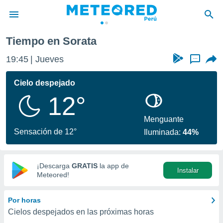
Tiempo en Sorata
privacidad
19:45
Jueves
...
o de
e
e) ha sido
Cielo despejado
or
12°
es para
ue la
 que se
Menguante
e calidad.
Sensación de 12°
Iluminada:
44%
eder a este
ediante las
opciones:
¡Descarga
GRATIS
la app de
Instalar
ookies y
Meteored!
e forma
Por horas
d digital
Cielos despejados en las próximas horas
ada, basada