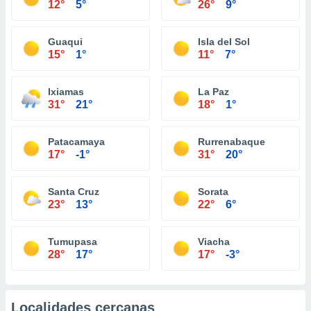
12°
5°
26°
9°
Guaqui
Isla del Sol
15°
1°
11°
7°
Ixiamas
La Paz
31°
21°
18°
1°
Patacamaya
Rurrenabaque
17°
-1°
31°
20°
Santa Cruz
Sorata
23°
13°
22°
6°
Tumupasa
Viacha
28°
17°
17°
-3°
Localidades cercanas