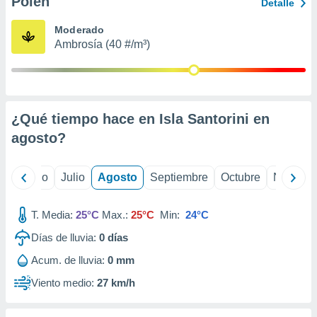
Polen
ados con el
Detalle
 seleccionar
o.
Moderado
Ambrosía (40 #/m³)
calización
precisa e
ión mediante
, publicidad
¿Qué tiempo hace en Isla Santorini en
dos,
agosto
?
 publicidad
,
ón de
yo
Junio
Julio
Agosto
Septiembre
Octubre
Noviemb
 desarrollo
s.
T. Media:
25°C
Max.:
25°C
Min:
24°C
tros 1199
ios
Días de lluvia:
0
días
Acum. de lluvia:
0 mm
Viento medio:
27 km/h