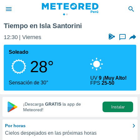
Tiempo en Isla Santorini
privacidad
12:30
Viernes
...
o de
e
e) ha sido
Soleado
or
28°
es para
ue la
 que se
UV
9 ¡Muy Alto!
e calidad.
Sensación de 30°
FPS
25-50
eder a este
ediante las
opciones:
¡Descarga
GRATIS
la app de
Instalar
ookies y
Meteored!
e forma
Por horas
d digital
Cielos despejados en las próximas horas
ada, basada