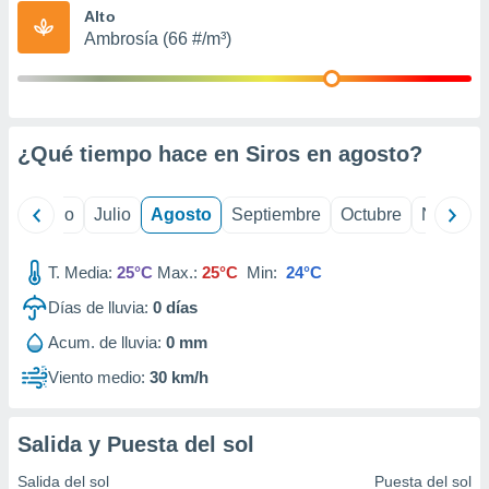
ados con el
Alto
 seleccionar
Ambrosía (66 #/m³)
o.
calización
precisa e
ión mediante
¿Qué tiempo hace en Siros en
agosto
?
, publicidad
dos,
yo
Junio
Julio
Agosto
Septiembre
Octubre
Noviemb
 publicidad
,
ón de
T. Media:
25°C
Max.:
25°C
Min:
24°C
 desarrollo
s.
Días de lluvia:
0
días
tros 1199
Acum. de lluvia:
0 mm
ios
Viento medio:
30 km/h
Salida y Puesta del sol
Salida del sol
Puesta del sol