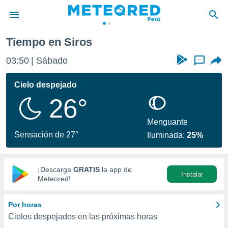
Tiempo en Siros
privacidad
03:50
Sábado
...
o de
e
e) ha sido
Cielo despejado
or
26°
es para
ue la
 que se
Menguante
e calidad.
Sensación de 27°
Iluminada:
25%
eder a este
ediante las
opciones:
¡Descarga
GRATIS
la app de
Instalar
ookies y
Meteored!
e forma
Por horas
d digital
Cielos despejados en las próximas horas
ada, basada