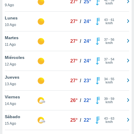
27°
/
25°
ublicidad y
km/h
9 Ago
do en
Lunes
 mismo.
43
-
61
27°
/
24°
km/h
sultar más
10 Ago
 en nuestra
 Cookies
y
Martes
37
-
56
27°
/
24°
ualquier
km/h
11 Ago
ento
Miércoles
 botón
37
-
54
27°
/
24°
km/h
12 Ago
ación de
kies
 disponible
Jueves
34
-
55
27°
/
23°
e nuestra
km/h
13 Ago
.
Viernes
IVAMENTE,
39
-
59
26°
/
22°
km/h
14 Ago
as
Sábado
43
-
63
25°
/
22°
 a cookies
km/h
15 Ago
 no aceptar