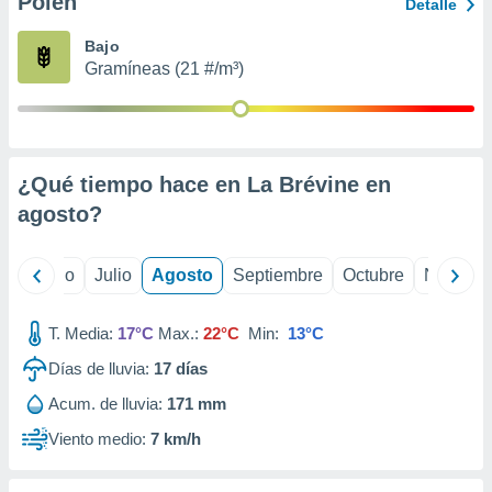
Polen
ados con el
Detalle
 seleccionar
o.
Bajo
Gramíneas (21 #/m³)
calización
precisa e
ión mediante
, publicidad
¿Qué tiempo hace en La Brévine en
dos,
agosto
?
 publicidad
,
ón de
yo
Junio
Julio
Agosto
Septiembre
Octubre
Noviemb
 desarrollo
s.
T. Media:
17°C
Max.:
22°C
Min:
13°C
tros 1199
ios
Días de lluvia:
17
días
Acum. de lluvia:
171 mm
Viento medio:
7 km/h