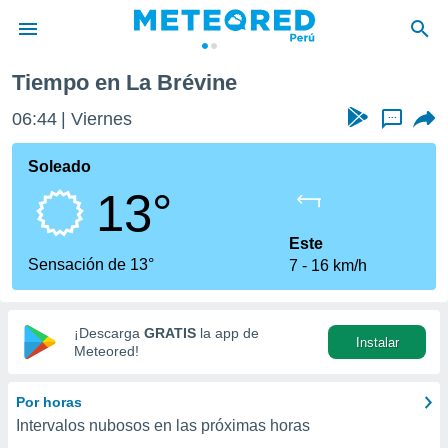
Tiempo en La Brévine
privacidad
06:44
Viernes
...
o de
e
e) ha sido
Soleado
or
13°
es para
ue la
 que se
Este
e calidad.
Sensación de 13°
7
16 km/h
eder a este
ediante las
opciones:
¡Descarga
GRATIS
la app de
Instalar
ookies y
Meteored!
e forma
Por horas
d digital
Intervalos nubosos en las próximas horas
ada, basada