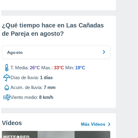
¿Qué tiempo hace en Las Cañadas
de Pareja en
agosto
?
Agosto
T. Media:
26°C
Max.:
33°C
Min:
19°C
Días de lluvia:
1
días
Acum. de lluvia:
7 mm
Viento medio:
8 km/h
Vídeos
Más Vídeos