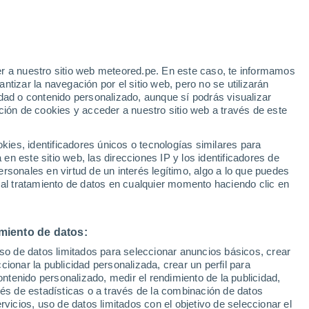
Aviso de nivel amarillo
Alerta moderada por altas
temperaturas en Las Cañadas de
Pareja hoy
r a nuestro sitio web meteored.pe. En este caso, te informamos
/h
tizar la navegación por el sitio web, pero no se utilizarán
dad o contenido personalizado, aunque sí podrás visualizar
ción de cookies y acceder a nuestro sitio web a través de este
Modelos
es, identificadores únicos o tecnologías similares para
n este sitio web, las direcciones IP y los identificadores de
rsonales en virtud de un interés legítimo, algo a lo que puedes
 al tratamiento de datos en cualquier momento haciendo clic en
Lunes
Martes
Miércoles
Jueves
17 Ago
18 Ago
19 Ago
20 Ago
miento de datos:
uso de datos limitados para seleccionar anuncios básicos, crear
ccionar la publicidad personalizada, crear un perfil para
ontenido personalizado, medir el rendimiento de la publicidad,
39°
/
22°
40°
/
23°
40°
/
24°
41°
/
24°
vés de estadísticas o a través de la combinación de datos
rvicios, uso de datos limitados con el objetivo de seleccionar el