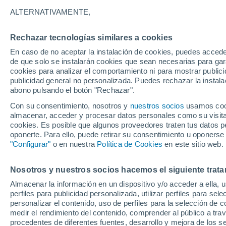
32°
ALTERNATIVAMENTE,
Rechazar tecnologías similares a cookies
Sur
En caso de no aceptar la instalación de cookies, puedes accede
Sensación de 32°
19
-
33 km
de que solo se instalarán cookies que sean necesarias para garan
cookies para analizar el comportamiento ni para mostrar publici
publicidad general no personalizada. Puedes rechazar la instala
abono pulsando el botón "Rechazar".
Tiempo 1 - 7 días
Mapa de temperatura
Satélites
Con su consentimiento, nosotros y
nuestros socios
usamos cooki
almacenar, acceder y procesar datos personales como su visita e
cookies. Es posible que algunos proveedores traten tus datos pe
oponerte. Para ello, puede retirar su consentimiento u oponerse
Sábado
Domingo
Viernes
"Configurar"
o en nuestra
Política de Cookies
en este sitio web.
15 Ago
16 Ago
14 Ago
Nosotros y nuestros socios hacemos el siguiente trata
Almacenar la información en un dispositivo y/o acceder a ella, 
perfiles para publicidad personalizada, utilizar perfiles para sele
personalizar el contenido, uso de perfiles para la selección de c
37°
/
21°
38°
/
22°
38°
/
22°
medir el rendimiento del contenido, comprender al público a tra
procedentes de diferentes fuentes, desarrollo y mejora de los se