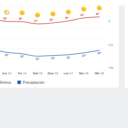
40°
40°
39°
38°
38°
38°
37°
5
2.5
24°
23°
23°
22°
22°
22°
21°
mm
Jue
13
Vie
14
Sáb
15
Dom
16
Lun
17
Mar
18
Mié
19
Mínima
Precipitación