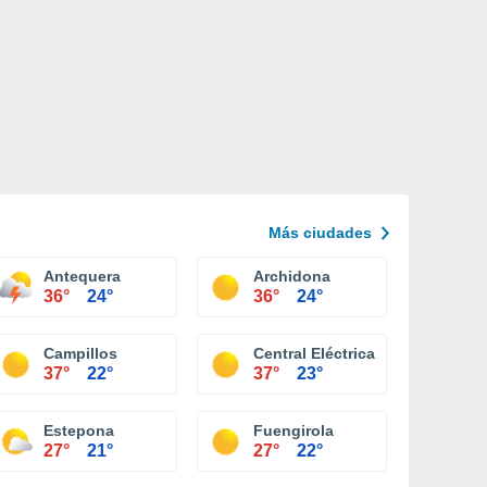
Más ciudades
Antequera
Archidona
36°
24°
36°
24°
Campillos
Central Eléctrica de Paredones
37°
22°
37°
23°
Estepona
Fuengirola
27°
21°
27°
22°