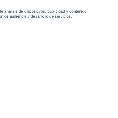
-
36
km/h
18
-
39
km/h
17
-
36
km/h
5
-
30
km/h
e análisis de dispositivos, publicidad y contenido
n de audiencia y desarrollo de servicios.
Sur
0 Bajo
5
-
32 km/h
FPS:
no
Sureste
0 Bajo
3
-
21 km/h
FPS:
no
Sureste
0 Bajo
4
-
14 km/h
FPS:
no
Sur
5 Medio
11
-
24 km/h
FPS:
6-10
Sur
9 ¡Muy Alto!
19
-
38 km/h
FPS:
25-50