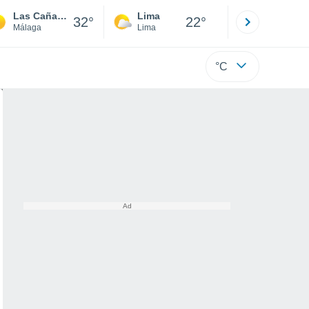
Las Cañadas de Pareja
Lima
Cuzco
32°
22°
Málaga
Lima
Cusco
°C