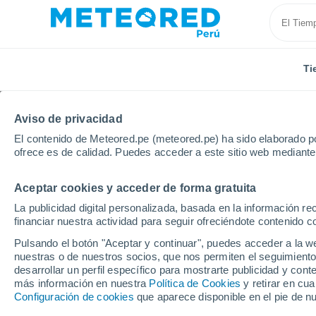
Ti
Aviso de privacidad
El contenido de Meteored.pe (meteored.pe) ha sido elaborado po
ofrece es de calidad. Puedes acceder a este sitio web mediante
Aceptar cookies y acceder de forma gratuita
Inicio
España
Andalucía
Provincia de Málaga
La publicidad digital personalizada, basada en la información r
financiar nuestra actividad para seguir ofreciéndote contenido c
Tiempo en Las Cañadas 
Pulsando el botón "Aceptar y continuar", puedes acceder a la w
nuestras o de nuestros socios, que nos permiten el seguimiento
20:54
Viernes
desarrollar un perfil específico para mostrarte publicidad y co
más información en nuestra
Política de Cookies
y retirar en cu
Configuración de cookies
que aparece disponible en el pie de n
Soleado