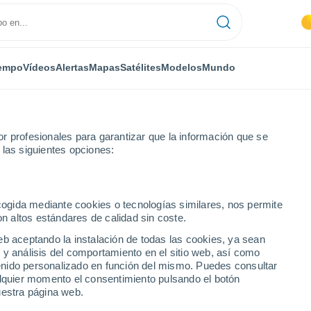
empo
Vídeos
Alertas
Mapas
Satélites
Modelos
Mundo
r profesionales para garantizar que la información que se
 las siguientes opciones:
Las Cañadas de Pareja
Próxima semana
ecogida mediante cookies o tecnologías similares, nos permite
on altos estándares de calidad sin coste.
de Pareja 8 - 14 días
eb aceptando la instalación de todas las cookies, ya sean
 y análisis del comportamiento en el sitio web, así como
...
ntenido personalizado en función del mismo. Puedes consultar
alquier momento el consentimiento pulsando el botón
Por horas
uestra página web.
Cielos despejados en las
próximas horas