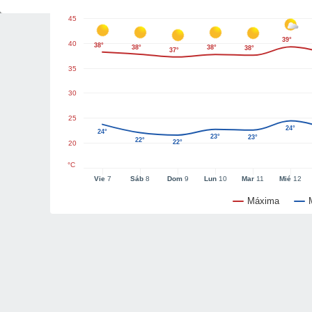
45
39°
40
38°
38°
38°
38°
37°
35
30
25
24°
24°
23°
23°
22°
22°
20
°C
Vie
7
Sáb
8
Dom
9
Lun
10
Mar
11
Mié
12
Máxima