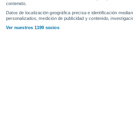
contenido.
25
-
49
km/h
19
-
42
km/h
16
22
-
44
km/h
Datos de localización geográfica precisa e identificación mediant
personalizados, medición de publicidad y contenido, investigació
Viernes, 14 de agosto
Ver nuestros 1199 socios
Cielo despejado
27°
02:00
Sensación T.
28°
Cielo despejado
24°
05:00
Sensación T.
24°
Soleado
23°
08:00
Sensación T.
24°
Soleado
30°
11:00
Sensación T.
29°
Soleado
37°
14:00
Sensación T.
36°