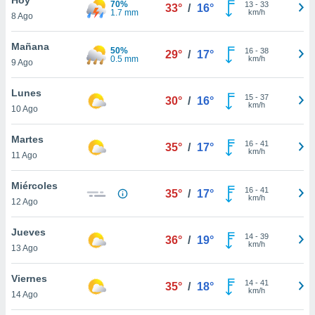
70%
ublicidad y
13
-
33
33°
/
16°
1.7 mm
km/h
8 Ago
do en
 mismo.
Mañana
50%
16
-
38
29°
/
17°
sultar más
0.5 mm
km/h
9 Ago
 en nuestra
 Cookies
y
Lunes
15
-
37
ualquier
30°
/
16°
km/h
10 Ago
ento
 botón
Martes
16
-
41
35°
/
17°
ación de
km/h
11 Ago
kies
 disponible
Miércoles
16
-
41
e nuestra
35°
/
17°
km/h
12 Ago
.
Jueves
IVAMENTE,
14
-
39
36°
/
19°
km/h
13 Ago
as
Viernes
14
-
41
35°
/
18°
 a cookies
km/h
14 Ago
 no aceptar