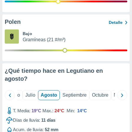
ados con el
 seleccionar
o.
calización
Polen
Detalle
precisa e
ión mediante
Bajo
Gramíneas (21 #/m³)
, publicidad
dos,
 publicidad
,
¿Qué tiempo hace en Legutiano en
ón de
 desarrollo
agosto
?
s.
tros 1199
yo
Junio
Julio
Agosto
Septiembre
Octubre
Noviemb
ios
T. Media:
19°C
Max.:
24°C
Min:
14°C
Días de lluvia:
11
días
Acum. de lluvia:
52 mm