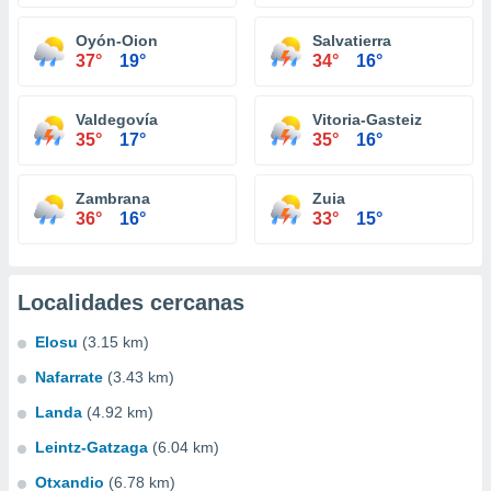
Oyón-Oion
Salvatierra
37°
19°
34°
16°
Valdegovía
Vitoria-Gasteiz
35°
17°
35°
16°
Zambrana
Zuia
36°
16°
33°
15°
Localidades cercanas
Elosu
(3.15 km)
Nafarrate
(3.43 km)
Landa
(4.92 km)
Leintz-Gatzaga
(6.04 km)
Otxandio
(6.78 km)