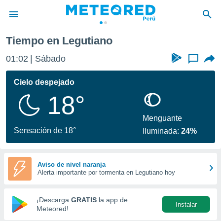
Tiempo en Legutiano
privacidad
01:02
Sábado
...
o de
e
e) ha sido
Cielo despejado
or
18°
es para
ue la
 que se
Menguante
e calidad.
Sensación de 18°
Iluminada:
24%
eder a este
ediante las
opciones:
Aviso de nivel naranja
Alerta importante por tormenta en Legutiano hoy
ookies y
e forma
¡Descarga
GRATIS
la app de
Instalar
d digital
Meteored!
ada, basada