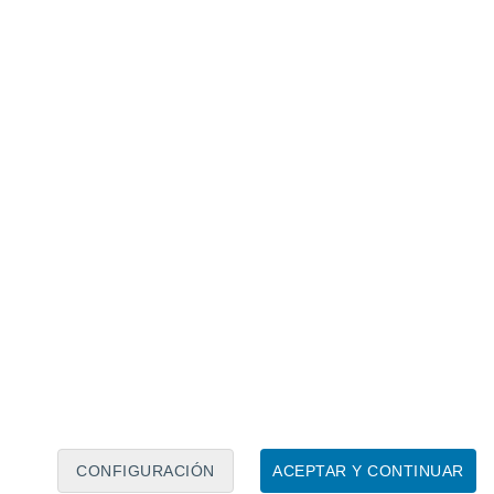
Calendario lunar
Lun
Mar
Mié
Jue
Vie
Sáb
Dom
7
8
9
10
11
12
13
14
15
16
17
18
19
20
CONFIGURACIÓN
ACEPTAR Y CONTINUAR
50