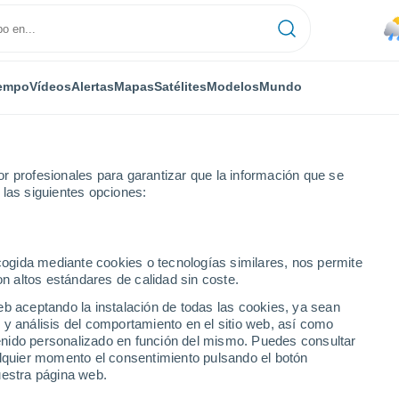
empo
Vídeos
Alertas
Mapas
Satélites
Modelos
Mundo
r profesionales para garantizar que la información que se
 las siguientes opciones:
ecogida mediante cookies o tecnologías similares, nos permite
on altos estándares de calidad sin coste.
rrace - GU
eb aceptando la instalación de todas las cookies, ya sean
 y análisis del comportamiento en el sitio web, así como
...
ntenido personalizado en función del mismo. Puedes consultar
alquier momento el consentimiento pulsando el botón
Por horas
uestra página web.
Riesgo de tormentas en las
próximas horas