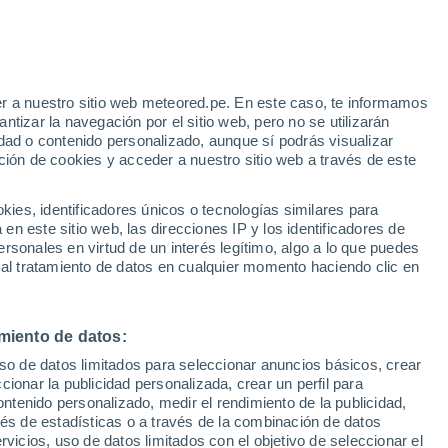
Aviso de nivel amarillo
Alerta moderada por fenómenos
costeros en Marianas Terrace hoy
r a nuestro sitio web meteored.pe. En este caso, te informamos
/h
Huracán
tizar la navegación por el sitio web, pero no se utilizarán
Dolphin A 2.283 kms de distancia
dad o contenido personalizado, aunque sí podrás visualizar
ción de cookies y acceder a nuestro sitio web a través de este
s
es, identificadores únicos o tecnologías similares para
n este sitio web, las direcciones IP y los identificadores de
rsonales en virtud de un interés legítimo, algo a lo que puedes
 al tratamiento de datos en cualquier momento haciendo clic en
Lunes
Martes
Miércoles
Jueves
10 Ago
11 Ago
12 Ago
13 Ago
miento de datos:
uso de datos limitados para seleccionar anuncios básicos, crear
80%
90%
90%
80%
ccionar la publicidad personalizada, crear un perfil para
3.6 mm
12 mm
4.5 mm
2.2 mm
ontenido personalizado, medir el rendimiento de la publicidad,
31°
/
25°
29°
/
25°
31°
/
24°
32°
/
25°
vés de estadísticas o a través de la combinación de datos
rvicios, uso de datos limitados con el objetivo de seleccionar el