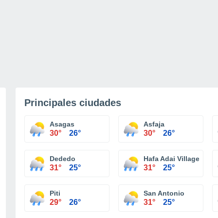
Principales ciudades
Asagas
Asfaja
30°
26°
30°
26°
Dededo
Hafa Adai Village Subd
31°
25°
31°
25°
Piti
San Antonio
29°
26°
31°
25°