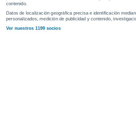
contenido.
29
-
50
km/h
31
-
50
km/h
29
30
-
50
km/h
Datos de localización geográfica precisa e identificación mediant
personalizados, medición de publicidad y contenido, investigació
Tiempo en Marianas Terrace - GU ho
Ver nuestros 1199 socios
Parcialmente nub
30°
13:00
Sensación T.
34°
Lluvia débil
50%
29°
14:00
0.8 mm
Sensación T.
34°
Lluvia débil
50%
29°
15:00
0.3 mm
Sensación T.
33°
Lluvia débil
50%
29°
16:00
0.1 mm
Sensación T.
33°
Lluvia débil
60%
28°
17:00
0.1 mm
Sensación T.
32°