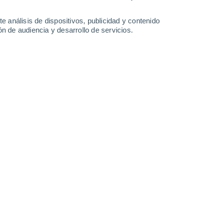
-
51
km/h
31
-
52
km/h
31
-
53
km/h
35
-
59
km/h
e análisis de dispositivos, publicidad y contenido
n de audiencia y desarrollo de servicios.
y
, 7 de agosto
oso
Suroeste
10 ¡Muy Alto!
27
-
45 km/h
FPS:
25-50
Oeste
8 ¡Muy Alto!
27
-
48 km/h
FPS:
25-50
Suroeste
6 Alto
28
-
50 km/h
FPS:
15-25
Oeste
3 Medio
30
-
48 km/h
FPS:
6-10
Oeste
1 Bajo
25
-
48 km/h
FPS:
no