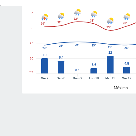
35
32°
31°
31°
31°
30°
29°
30
25
25°
25°
25°
25°
24°
24°
12
10
8.4
20
4.5
3.6
0.1
°C
Vie
7
Sáb
8
Dom
9
Lun
10
Mar
11
Mié
12
Máxima