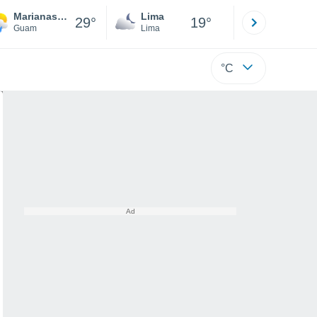
Marianas Terrace
Lima
Cuzco
29°
19°
Guam
Lima
Cusco
°C