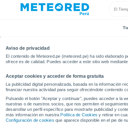
Ti
Aviso de privacidad
El contenido de Meteored.pe (meteored.pe) ha sido elaborado po
ofrece es de calidad. Puedes acceder a este sitio web mediante
Aceptar cookies y acceder de forma gratuita
Inicio
Estados Unidos
Guam
Marianas Terrace
La publicidad digital personalizada, basada en la información r
financiar nuestra actividad para seguir ofreciéndote contenido c
Tiempo en Marianas Te
Pulsando el botón "Aceptar y continuar", puedes acceder a la w
nuestras o de nuestros socios, que nos permiten el seguimiento
13:25
Viernes
desarrollar un perfil específico para mostrarte publicidad y co
más información en nuestra
Política de Cookies
y retirar en cu
Configuración de cookies
que aparece disponible en el pie de n
Parcialmente nuboso