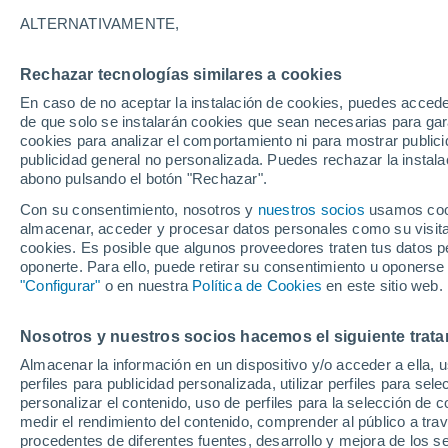
30°
ALTERNATIVAMENTE,
Rechazar tecnologías similares a cookies
Suroeste
En caso de no aceptar la instalación de cookies, puedes accede
Sensación de 34°
27
-
45 km
de que solo se instalarán cookies que sean necesarias para garan
cookies para analizar el comportamiento ni para mostrar publici
publicidad general no personalizada. Puedes rechazar la instala
abono pulsando el botón "Rechazar".
Tiempo 1 - 7 días
Mapa de lluvia
Satélites
Modelo
Con su consentimiento, nosotros y
nuestros socios
usamos cooki
almacenar, acceder y procesar datos personales como su visita e
cookies. Es posible que algunos proveedores traten tus datos pe
oponerte. Para ello, puede retirar su consentimiento u oponerse
Mañana
Domingo
Hoy
"Configurar"
o en nuestra
Política de Cookies
en este sitio web.
8 Ago
9 Ago
7 Ago
Nosotros y nuestros socios hacemos el siguiente trata
Almacenar la información en un dispositivo y/o acceder a ella, 
80%
60%
80%
perfiles para publicidad personalizada, utilizar perfiles para sele
8.4 mm
0.1 mm
10 mm
personalizar el contenido, uso de perfiles para la selección de c
31°
/
25°
32°
/
25°
30°
/
24°
medir el rendimiento del contenido, comprender al público a tra
procedentes de diferentes fuentes, desarrollo y mejora de los se