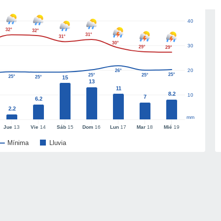
40
32°
32°
31°
31°
30°
30
29°
29°
20
26°
25°
25°
25°
25°
25°
15
13
11
8.2
10
7
6.2
2.2
mm
Jue
13
Vie
14
Sáb
15
Dom
16
Lun
17
Mar
18
Mié
19
Mínima
Lluvia