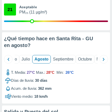
ados con el
 seleccionar
Aceptable
21
o.
PM₂₅ (11 µg/m³)
calización
precisa e
ión mediante
, publicidad
¿Qué tiempo hace en Santa Rita - GU
en
agosto
?
dos,
 publicidad
,
yo
Junio
Julio
Agosto
Septiembre
Octubre
Noviemb
ón de
 desarrollo
s.
T. Media:
27°C
Max.:
28°C
Min:
26°C
tros 1199
Días de lluvia:
30
días
ios
Acum. de lluvia:
362 mm
Viento medio:
18 km/h
Salida y Puesta del sol