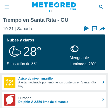
Tiempo en Santa Rita - GU
privacidad
19:31
Sábado
...
o de
e
e) ha sido
Nubes y claros
or
28°
es para
ue la
 que se
Menguante
e calidad.
Sensación de 33°
Iluminada:
28%
eder a este
ediante las
opciones:
Aviso de nivel amarillo
Alerta moderada por fenómenos costeros en Santa Rita
ookies y
hoy
e forma
Huracán
d digital
Dolphin A 2.530 kms de distancia
ada, basada