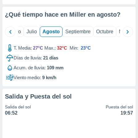
ados con el
 seleccionar
o.
¿Qué tiempo hace en Miller en
agosto
?
calización
precisa e
yo
Junio
Julio
Agosto
Septiembre
Octubre
Noviemb
ión mediante
, publicidad
T. Media:
27°C
Max.:
32°C
Min:
23°C
dos,
Días de lluvia:
21
días
 publicidad
Acum. de lluvia:
109 mm
,
ón de
Viento medio:
9 km/h
 desarrollo
s.
Salida y Puesta del sol
tros 1199
ios
Salida del sol
Puesta del sol
06:52
19:57