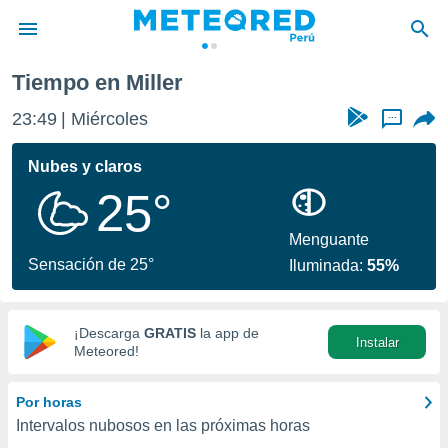
Tiempo en Miller
privacidad
23:49
Miércoles
...
o de
e
e) ha sido
Nubes y claros
or
25°
es para
ue la
 que se
Menguante
e calidad.
Sensación de 25°
Iluminada:
55%
eder a este
ediante las
opciones:
¡Descarga
GRATIS
la app de
Instalar
ookies y
Meteored!
e forma
Por horas
d digital
Intervalos nubosos en las próximas horas
ada, basada