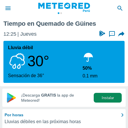
Tiempo en Quemado de Güines
privacidad
12:25
Jueves
...
o de
e
e) ha sido
Lluvia débil
or
30°
es para
ue la
 que se
50%
e calidad.
Sensación de 36°
0.1 mm
eder a este
ediante las
opciones:
¡Descarga
GRATIS
la app de
Instalar
ookies y
Meteored!
e forma
Por horas
d digital
Lluvias débiles en las próximas horas
ada, basada