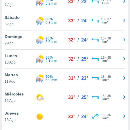
33°
/
23°
ublicidad y
5.3 mm
km/h
7 Ago
do en
Sábado
 mismo.
80%
18
-
37
33°
/
24°
0.8 mm
km/h
sultar más
8 Ago
 en nuestra
 Cookies
y
Domingo
90%
18
-
38
32°
/
24°
ualquier
3.6 mm
km/h
9 Ago
ento
Lunes
 botón
60%
18
-
38
32°
/
25°
2.1 mm
km/h
10 Ago
ación de
kies
 disponible
Martes
90%
18
-
39
31°
/
23°
e nuestra
5.9 mm
km/h
11 Ago
.
Miércoles
IVAMENTE,
15
-
35
33°
/
25°
km/h
12 Ago
as
Jueves
16
-
36
33°
/
24°
 a cookies
km/h
13 Ago
 no aceptar