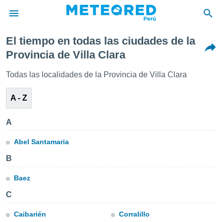
El tiempo en todas las ciudades de la
privacidad
Provincia de Villa Clara
o de
e
Todas las localidades de la Provincia de Villa Clara
e) ha sido
or
A - Z
es para
ue la
 que se
A
e calidad.
eder a este
Abel Santamaria
ediante las
opciones:
B
ookies y
Baez
e forma
C
d digital
Caibarién
Corralillo
ada, basada