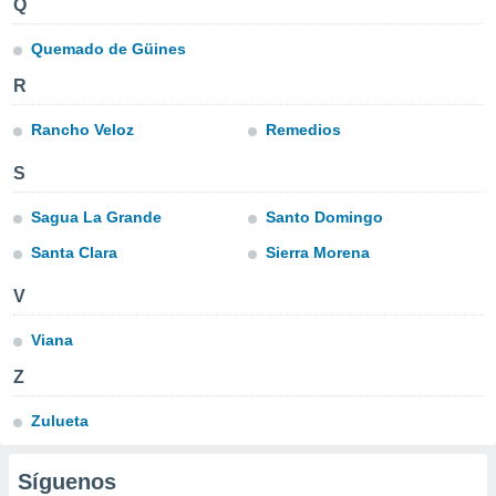
Q
ublicidad y
Quemado de Güines
do en
 mismo.
R
sultar más
 en nuestra
Rancho Veloz
Remedios
 Cookies
y
ualquier
S
ento
Sagua La Grande
Santo Domingo
 botón
ación de
Santa Clara
Sierra Morena
kies
 disponible
V
e nuestra
.
Viana
IVAMENTE,
Z
Zulueta
as
 a cookies
Síguenos
 no aceptar