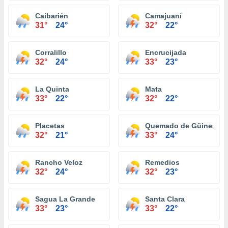
Caibarién
Camajuaní
31°
24°
32°
22°
Corralillo
Encrucijada
32°
24°
33°
23°
La Quinta
Mata
33°
22°
32°
22°
Placetas
Quemado de Güines
32°
21°
33°
24°
Rancho Veloz
Remedios
32°
24°
32°
23°
Sagua La Grande
Santa Clara
33°
23°
33°
22°