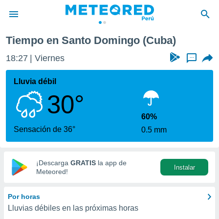
Tiempo en Santo Domingo (Cuba)
privacidad
18:27
Viernes
...
o de
e
e) ha sido
Lluvia débil
or
30°
es para
ue la
 que se
60%
e calidad.
Sensación de 36°
0.5 mm
eder a este
ediante las
opciones:
¡Descarga
GRATIS
la app de
Instalar
ookies y
Meteored!
e forma
Por horas
d digital
Lluvias débiles en las próximas horas
ada, basada