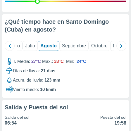
ados con el
 seleccionar
o.
calización
¿Qué tiempo hace en Santo Domingo
precisa e
(Cuba) en
agosto
?
ión mediante
, publicidad
yo
Junio
Julio
Agosto
Septiembre
Octubre
Noviemb
dos,
 publicidad
T. Media:
27°C
Max.:
33°C
Min:
24°C
,
Días de lluvia:
21
días
ón de
 desarrollo
Acum. de lluvia:
123 mm
s.
Viento medio:
10 km/h
tros 1199
ios
Salida y Puesta del sol
Salida del sol
Puesta del sol
06:54
19:58