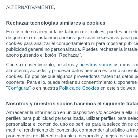
23°
ALTERNATIVAMENTE,
Rechazar tecnologías similares a cookies
30%
En caso de no aceptar la instalación de cookies, puedes accede
Sensación de 25°
0.5 mm
de que solo se instalarán cookies que sean necesarias para garan
cookies para analizar el comportamiento ni para mostrar publici
publicidad general no personalizada. Puedes rechazar la instala
abono pulsando el botón "Rechazar".
Tiempo 1 - 7 días
Mapa de temperatura
Satélites
Con su consentimiento, nosotros y
nuestros socios
usamos cooki
almacenar, acceder y procesar datos personales como su visita e
cookies. Es posible que algunos proveedores traten tus datos pe
oponerte. Para ello, puede retirar su consentimiento u oponerse
Domingo
Lunes
Sábado
"Configurar"
o en nuestra
Política de Cookies
en este sitio web.
16 Ago
17 Ago
15 Ago
Nosotros y nuestros socios hacemos el siguiente trata
Almacenar la información en un dispositivo y/o acceder a ella, 
90%
90%
90%
perfiles para publicidad personalizada, utilizar perfiles para sele
13 mm
11 mm
7.8 mm
personalizar el contenido, uso de perfiles para la selección de c
21°
/
14°
20°
/
14°
23°
/
13°
medir el rendimiento del contenido, comprender al público a tra
procedentes de diferentes fuentes, desarrollo y mejora de los se