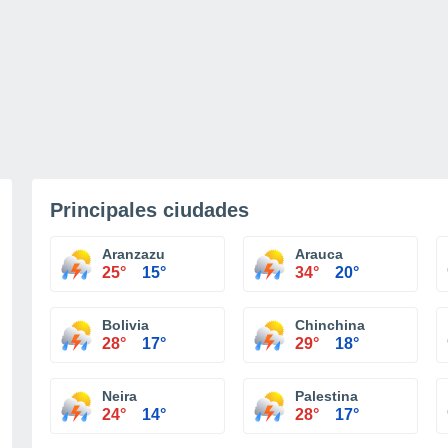
Principales ciudades
Aranzazu
Arauca
25°
15°
34°
20°
Bolivia
Chinchina
28°
17°
29°
18°
Neira
Palestina
24°
14°
28°
17°