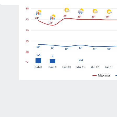
30
26°
25°
25°
25°
24°
25
22°
20
15
14°
13°
13°
13°
13°
12°
10
6.4
5
0.3
°C
Sáb
8
Dom
9
Lun
10
Mar
11
Mié
12
Jue
13
Máxima