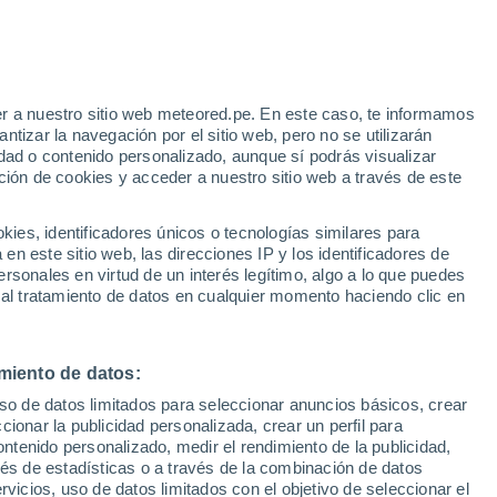
r a nuestro sitio web meteored.pe. En este caso, te informamos
tizar la navegación por el sitio web, pero no se utilizarán
dad o contenido personalizado, aunque sí podrás visualizar
ción de cookies y acceder a nuestro sitio web a través de este
Modelos
es, identificadores únicos o tecnologías similares para
n este sitio web, las direcciones IP y los identificadores de
rsonales en virtud de un interés legítimo, algo a lo que puedes
 al tratamiento de datos en cualquier momento haciendo clic en
Martes
Miércoles
Jueves
Viernes
18 Ago
19 Ago
20 Ago
21 Ago
miento de datos:
uso de datos limitados para seleccionar anuncios básicos, crear
80%
80%
80%
70%
ccionar la publicidad personalizada, crear un perfil para
3.4 mm
1.6 mm
2.8 mm
1 mm
ontenido personalizado, medir el rendimiento de la publicidad,
24°
/
13°
26°
/
13°
23°
/
13°
23°
/
13°
vés de estadísticas o a través de la combinación de datos
rvicios, uso de datos limitados con el objetivo de seleccionar el