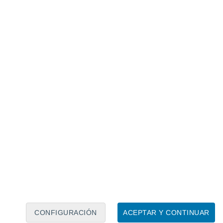
Calendario lunar
Lun
Mar
Mié
Jue
Vie
Sáb
Dom
8
9
10
11
12
13
14
15
16
17
18
19
20
21
CONFIGURACIÓN
ACEPTAR Y CONTINUAR
80