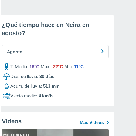
¿Qué tiempo hace en Neira en
agosto
?
Agosto
T. Media:
16°C
Max.:
22°C
Min:
11°C
Días de lluvia:
30
días
Acum. de lluvia:
513 mm
Viento medio:
4 km/h
Vídeos
Más Vídeos