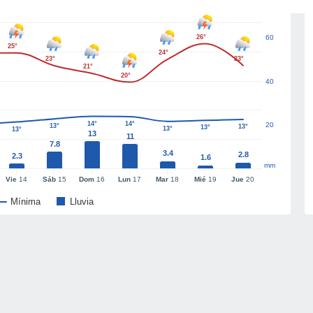
26°
60
25°
24°
23°
23°
21°
20°
40
14°
14°
20
13°
13°
13°
13°
13°
13
11
7.8
3.4
2.8
2.3
1.6
mm
Vie
14
Sáb
15
Dom
16
Lun
17
Mar
18
Mié
19
Jue
20
Mínima
Lluvia