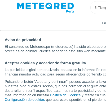
Ti
Aviso de privacidad
El contenido de Meteored.pe (meteored.pe) ha sido elaborado po
ofrece es de calidad. Puedes acceder a este sitio web mediante
Aceptar cookies y acceder de forma gratuita
Inicio
Colombia
Departamento de Caldas
Neira
La publicidad digital personalizada, basada en la información r
financiar nuestra actividad para seguir ofreciéndote contenido c
Tiempo en Neira 8 - 14 
Pulsando el botón "Aceptar y continuar", puedes acceder a la w
nuestras o de nuestros socios, que nos permiten el seguimiento
13:27
Sábado
desarrollar un perfil específico para mostrarte publicidad y co
más información en nuestra
Política de Cookies
y retirar en cu
Configuración de cookies
que aparece disponible en el pie de n
Tormenta