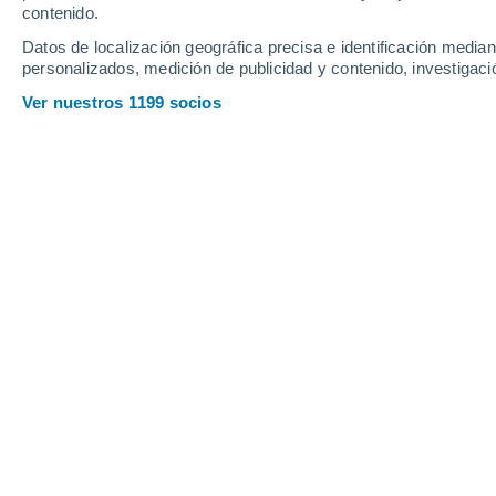
contenido.
5
-
31
km/h
4
-
26
km/h
6
5
-
32
km/h
Datos de localización geográfica precisa e identificación mediant
personalizados, medición de publicidad y contenido, investigació
Sábado, 15 de agosto
Ver nuestros 1199 socios
Lluvia débil
50%
15°
01:00
0.8 mm
Sensación T.
15°
Lluvia débil
50%
15°
04:00
0.4 mm
Sensación T.
15°
Lluvia débil
40%
15°
07:00
0.5 mm
Sensación T.
15°
Lluvia débil
50%
18°
10:00
0.4 mm
Sensación T.
18°
Lluvia débil
60%
21°
13:00
0.7 mm
Sensación T.
21°