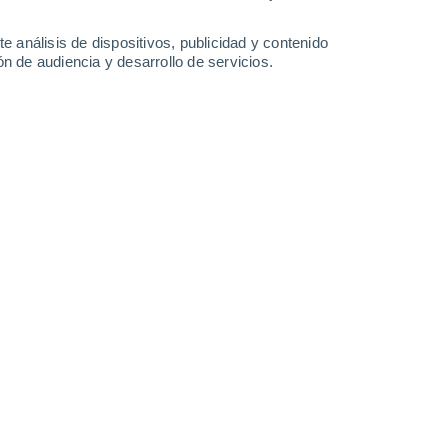
-
33
km/h
8
-
35
km/h
5
-
30
km/h
6
-
31
km/h
e análisis de dispositivos, publicidad y contenido
n de audiencia y desarrollo de servicios.
Sureste
0 Bajo
3
-
16 km/h
FPS:
no
Sureste
0 Bajo
3
-
12 km/h
FPS:
no
Sur
0 Bajo
3
-
12 km/h
FPS:
no
Suroeste
6 Alto
4
-
21 km/h
FPS:
15-25
Oeste
10 ¡Muy Alto!
5
-
31 km/h
FPS:
25-50