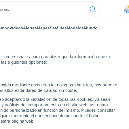
empo
Vídeos
Alertas
Mapas
Satélites
Modelos
Mundo
r profesionales para garantizar que la información que se
 las siguientes opciones:
Próxima semana
ecogida mediante cookies o tecnologías similares, nos permite
on altos estándares de calidad sin coste.
días
eb aceptando la instalación de todas las cookies, ya sean
 y análisis del comportamiento en el sitio web, así como
...
ntenido personalizado en función del mismo. Puedes consultar
alquier momento el consentimiento pulsando el botón
Por horas
uestra página web.
Riesgo de tormentas en las
próximas horas