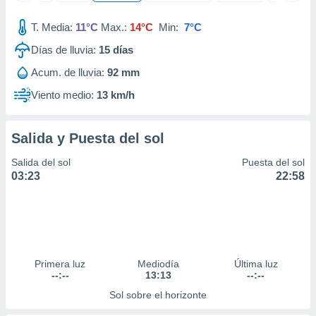
ados con el
 seleccionar
T. Media:
11°C
Max.:
14°C
Min:
7°C
o.
Días de lluvia:
15
días
calización
precisa e
Acum. de lluvia:
92 mm
ión mediante
Viento medio:
13 km/h
, publicidad
dos,
Salida y Puesta del sol
 publicidad
,
Salida del sol
Puesta del sol
ón de
03:23
22:58
 desarrollo
s.
tros 1199
ios
Primera luz
Mediodía
Última luz
--:--
13:13
--:--
Sol sobre el horizonte