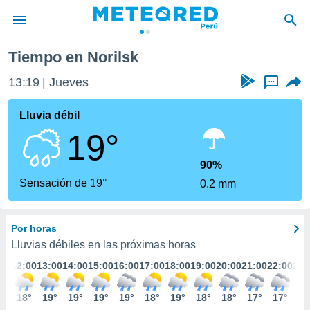
Tiempo en Norilsk
privacidad
13:19
Jueves
...
o de
e
e) ha sido
Lluvia débil
or
19°
es para
ue la
 que se
90%
e calidad.
Sensación de 19°
0.2 mm
eder a este
ediante las
opciones:
Por horas
ookies y
Lluvias débiles en las próximas horas
e forma
:00
12:00
13:00
14:00
15:00
16:00
17:00
18:00
19:00
20:00
21:00
22:00
23:
d digital
7°
18°
19°
19°
19°
19°
18°
19°
18°
18°
17°
17°
16
ada, basada