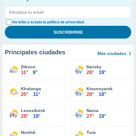
He leído y acepto la política de privacidad.
Principales ciudades
Más ciudades
Dikson
Ilansky
11°
9°
28°
19°
Khatanga
Krasnoyarsk
25°
11°
28°
18°
Lesosibirsk
Narva
28°
18°
27°
18°
Norilsk
Tura