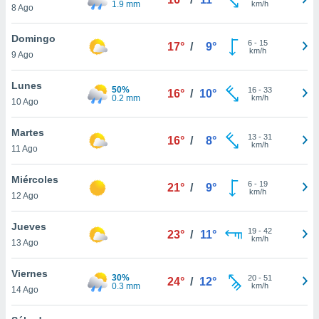
1.9 mm
km/h
ublicidad y
8 Ago
do en
Domingo
6
-
15
 mismo.
17°
/
9°
km/h
9 Ago
sultar más
 en nuestra
Lunes
 Cookies
y
50%
16
-
33
16°
/
10°
0.2 mm
km/h
ualquier
10 Ago
ento
Martes
13
-
31
16°
/
8°
 botón
km/h
11 Ago
ación de
kies
Miércoles
 disponible
6
-
19
21°
/
9°
km/h
e nuestra
12 Ago
.
Jueves
19
-
42
23°
/
11°
IVAMENTE,
km/h
13 Ago
Viernes
as
30%
20
-
51
24°
/
12°
0.3 mm
km/h
14 Ago
 a cookies
 no aceptar