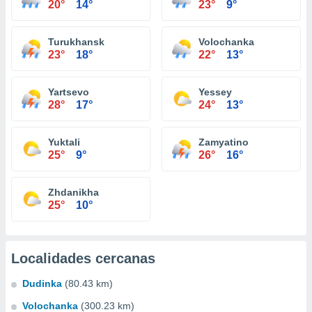
20°
14°
23°
9°
Turukhansk
Volochanka
23°
18°
22°
13°
Yartsevo
Yessey
28°
17°
24°
13°
Yuktali
Zamyatino
25°
9°
26°
16°
Zhdanikha
25°
10°
Localidades cercanas
Dudinka
(80.43 km)
Volochanka
(300.23 km)