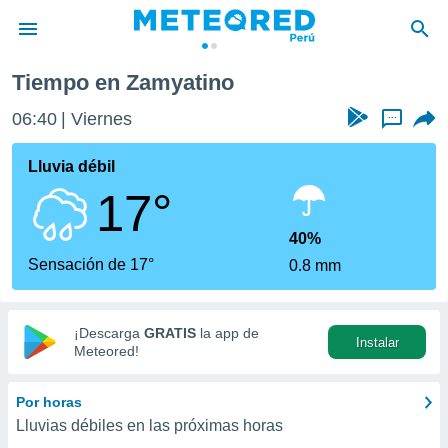
Tiempo en Zamyatino
privacidad
06:40
Viernes
...
o de
e
e) ha sido
Lluvia débil
or
17°
es para
ue la
 que se
40%
e calidad.
Sensación de 17°
0.8 mm
eder a este
ediante las
opciones:
¡Descarga
GRATIS
la app de
Instalar
ookies y
Meteored!
e forma
Por horas
d digital
Lluvias débiles en las próximas horas
ada, basada