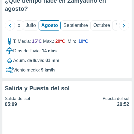
¿Qué tiempo hace en Zamyatino en
ados con el
 seleccionar
agosto
?
o.
calización
yo
Junio
Julio
Agosto
Septiembre
Octubre
Noviemb
precisa e
ión mediante
T. Media:
15°C
Max.:
20°C
Min:
10°C
, publicidad
Días de lluvia:
14
días
dos,
Acum. de lluvia:
81 mm
 publicidad
,
Viento medio:
9 km/h
ón de
 desarrollo
s.
Salida y Puesta del sol
tros 1199
Salida del sol
Puesta del sol
ios
05:09
20:52