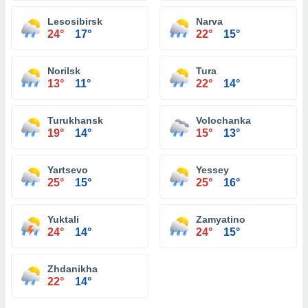
Lesosibirsk
Narva
24°
17°
22°
15°
Norilsk
Tura
13°
11°
22°
14°
Turukhansk
Volochanka
19°
14°
15°
13°
Yartsevo
Yessey
25°
15°
25°
16°
Yuktali
Zamyatino
24°
14°
24°
15°
Zhdanikha
22°
14°