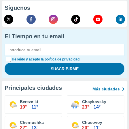
Síguenos
El Tiempo en tu email
He leído y acepto la política de privacidad.
Principales ciudades
Más ciudades
Berezniki
Chaykovsky
19°
11°
23°
14°
Chernushka
Chusovoy
22°
13°
20°
11°