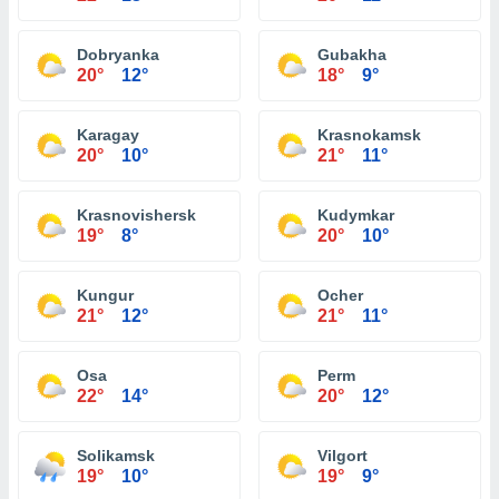
Dobryanka
Gubakha
20°
12°
18°
9°
Karagay
Krasnokamsk
20°
10°
21°
11°
Krasnovishersk
Kudymkar
19°
8°
20°
10°
Kungur
Ocher
21°
12°
21°
11°
Osa
Perm
22°
14°
20°
12°
Solikamsk
Vilgort
19°
10°
19°
9°