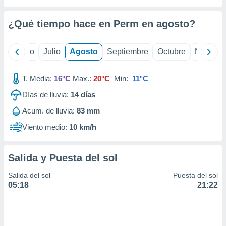
ados con el
 seleccionar
o.
¿Qué tiempo hace en Perm en
agosto
?
calización
precisa e
yo
Junio
Julio
Agosto
Septiembre
Octubre
Noviemb
ión mediante
, publicidad
T. Media:
16°C
Max.:
20°C
Min:
11°C
dos,
Días de lluvia:
14
días
 publicidad
Acum. de lluvia:
83 mm
,
ón de
Viento medio:
10 km/h
 desarrollo
s.
Salida y Puesta del sol
tros 1199
ios
Salida del sol
Puesta del sol
05:18
21:22