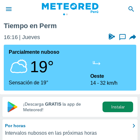
Tiempo en Perm
privacidad
16:16
Jueves
...
o de
e
e) ha sido
Parcialmente nuboso
or
19°
es para
ue la
 que se
Oeste
e calidad.
Sensación de 19°
14
32 km/h
eder a este
ediante las
opciones:
¡Descarga
GRATIS
la app de
Instalar
ookies y
Meteored!
e forma
Por horas
d digital
Intervalos nubosos en las próximas horas
ada, basada