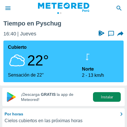
Tiempo en Pyschug
privacidad
16:40
Jueves
...
o de
e
e) ha sido
Cubierto
or
22°
es para
ue la
 que se
Norte
e calidad.
Sensación de 22°
2
13 km/h
eder a este
ediante las
opciones:
¡Descarga
GRATIS
la app de
Instalar
ookies y
Meteored!
e forma
Por horas
d digital
Cielos cubiertos en las próximas horas
ada, basada