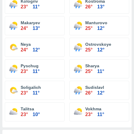
Kologriv
Kostroma
23°
11°
26°
13°
Makaryev
Manturovo
24°
13°
25°
12°
Neya
Ostrovskoye
24°
12°
25°
12°
Pyschug
Sharya
23°
11°
25°
11°
Soligalich
Sudislavl
23°
11°
26°
12°
Talitsa
Vokhma
23°
10°
23°
11°