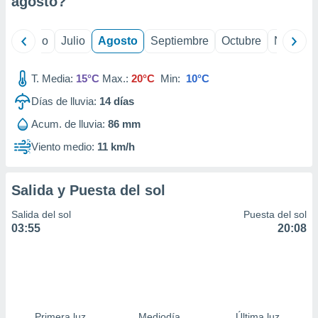
agosto
?
ados con el
 seleccionar
o.
yo
Junio
Julio
Agosto
Septiembre
Octubre
Noviemb
calización
precisa e
ión mediante
T. Media:
15°C
Max.:
20°C
Min:
10°C
Días de lluvia:
14
días
, publicidad
Acum. de lluvia:
86 mm
dos,
 publicidad
Viento medio:
11 km/h
,
ón de
 desarrollo
Salida y Puesta del sol
s.
Salida del sol
Puesta del sol
tros 1199
03:55
20:08
ios
Primera luz
Mediodía
Última luz