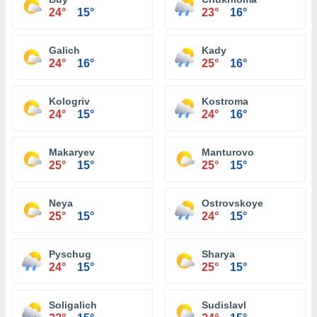
24°
15°
23°
16°
Galich
Kady
24°
16°
25°
16°
Kologriv
Kostroma
24°
15°
24°
16°
Makaryev
Manturovo
25°
15°
25°
15°
Neya
Ostrovskoye
25°
15°
24°
15°
Pyschug
Sharya
24°
15°
25°
15°
Soligalich
Sudislavl