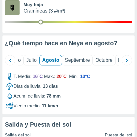
ados con el
Muy bajo
 seleccionar
Gramíneas (3 #/m³)
o.
calización
precisa e
ión mediante
¿Qué tiempo hace en Neya en
agosto
?
, publicidad
dos,
yo
Junio
Julio
Agosto
Septiembre
Octubre
Noviemb
 publicidad
,
ón de
T. Media:
16°C
Max.:
20°C
Min:
10°C
 desarrollo
s.
Días de lluvia:
13
días
tros 1199
Acum. de lluvia:
78 mm
ios
Viento medio:
11 km/h
Salida y Puesta del sol
Salida del sol
Puesta del sol