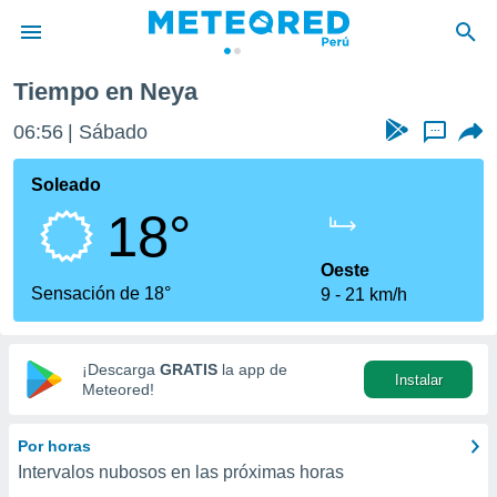
Tiempo en Neya
privacidad
06:56
Sábado
...
o de
e
e) ha sido
Soleado
or
18°
es para
ue la
 que se
Oeste
e calidad.
Sensación de 18°
9
21 km/h
eder a este
ediante las
opciones:
¡Descarga
GRATIS
la app de
Instalar
ookies y
Meteored!
e forma
Por horas
d digital
Intervalos nubosos en las próximas horas
ada, basada