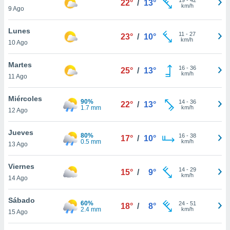
22°
/
13°
ublicidad y
km/h
9 Ago
do en
Lunes
 mismo.
11
-
27
23°
/
10°
km/h
sultar más
10 Ago
 en nuestra
 Cookies
y
Martes
16
-
36
25°
/
13°
ualquier
km/h
11 Ago
ento
Miércoles
 botón
90%
14
-
36
22°
/
13°
1.7 mm
km/h
12 Ago
ación de
kies
 disponible
Jueves
80%
16
-
38
17°
/
10°
e nuestra
0.5 mm
km/h
13 Ago
.
Viernes
IVAMENTE,
14
-
29
15°
/
9°
km/h
14 Ago
as
Sábado
60%
24
-
51
18°
/
8°
 a cookies
2.4 mm
km/h
15 Ago
 no aceptar