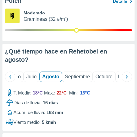
Polen
ados con el
Detalle
 seleccionar
o.
Moderado
Gramíneas (32 #/m³)
calización
precisa e
ión mediante
, publicidad
¿Qué tiempo hace en Rehetobel en
dos,
agosto
?
 publicidad
,
ón de
yo
Junio
Julio
Agosto
Septiembre
Octubre
Noviemb
 desarrollo
s.
T. Media:
18°C
Max.:
22°C
Min:
15°C
tros 1199
ios
Días de lluvia:
16
días
Acum. de lluvia:
163 mm
Viento medio:
5 km/h