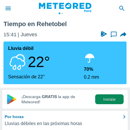
Tiempo en Rehetobel
privacidad
15:41
Jueves
...
o de
e
e) ha sido
Lluvia débil
or
22°
es para
ue la
 que se
70%
e calidad.
Sensación de 22°
0.2 mm
eder a este
ediante las
opciones:
¡Descarga
GRATIS
la app de
Instalar
ookies y
Meteored!
e forma
Por horas
d digital
Lluvias débiles en las próximas horas
ada, basada