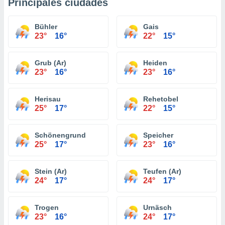
Principales ciudades
Bühler
Gais
23°
16°
22°
15°
Grub (Ar)
Heiden
23°
16°
23°
16°
Herisau
Rehetobel
25°
17°
22°
15°
Schönengrund
Speicher
25°
17°
23°
16°
Stein (Ar)
Teufen (Ar)
24°
17°
24°
17°
Trogen
Urnäsch
23°
16°
24°
17°