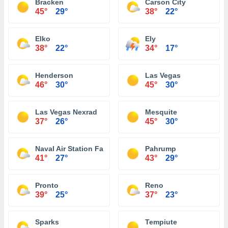
Bracken
Carson City
45°
29°
38°
22°
Elko
Ely
38°
22°
34°
17°
Henderson
Las Vegas
46°
30°
45°
30°
Las Vegas Nexrad
Mesquite
37°
26°
45°
30°
Naval Air Station Fallon
Pahrump
41°
27°
43°
29°
Pronto
Reno
39°
25°
37°
23°
Sparks
Tempiute