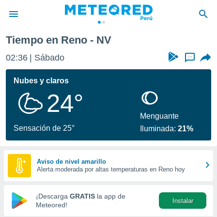
Tiempo en Reno - NV
privacidad
02:36
Sábado
...
o de
e
e) ha sido
Nubes y claros
or
24°
es para
ue la
 que se
Menguante
e calidad.
Sensación de 25°
Iluminada:
21%
eder a este
ediante las
opciones:
Aviso de nivel amarillo
Alerta moderada por altas temperaturas en Reno hoy
ookies y
e forma
¡Descarga
GRATIS
la app de
Instalar
d digital
Meteored!
ada, basada