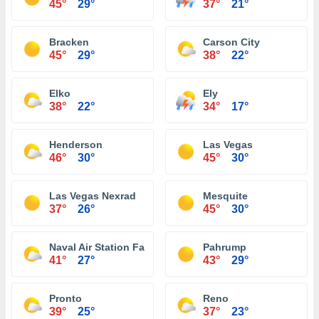
45°
29°
37°
21°
Bracken
Carson City
45°
29°
38°
22°
Elko
Ely
38°
22°
34°
17°
Henderson
Las Vegas
46°
30°
45°
30°
Las Vegas Nexrad
Mesquite
37°
26°
45°
30°
Naval Air Station Fallon
Pahrump
41°
27°
43°
29°
Pronto
Reno
39°
25°
37°
23°