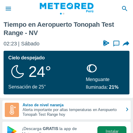
pah Test Range
Tiempo en Aeropuerto Tonopah Test
privacidad
Range - NV
o de
e
02:23
Sábado
...
e) ha sido
or
Cielo despejado
es para
ue la
24°
 que se
e calidad.
Menguante
eder a este
Sensación de 25°
ediante las
Iluminada:
21%
opciones:
ookies y
Aviso de nivel naranja
e forma
Alerta importante por altas temperaturas en Aeropuerto
Tonopah Test Range hoy
d digital
¡Descarga
GRATIS
la app de
ada, basada
Instalar