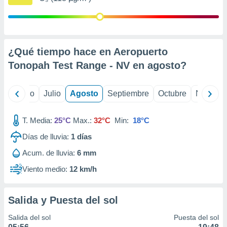
ados con el
 seleccionar
o.
calización
precisa e
¿Qué tiempo hace en Aeropuerto
ión mediante
Tonopah Test Range - NV en
agosto
?
, publicidad
yo
Junio
Julio
Agosto
Septiembre
Octubre
Noviemb
dos,
 publicidad
,
T. Media:
25°C
Max.:
32°C
Min:
18°C
ón de
 desarrollo
Días de lluvia:
1
días
s.
Acum. de lluvia:
6 mm
tros 1199
ios
Viento medio:
12 km/h
Salida y Puesta del sol
Salida del sol
Puesta del sol