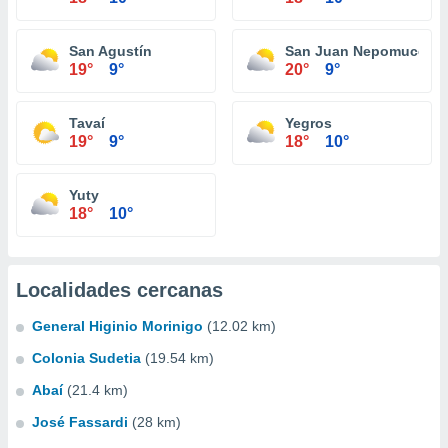
San Agustín
San Juan Nepomuceno
19°
9°
20°
9°
Tavaí
Yegros
19°
9°
18°
10°
Yuty
18°
10°
Localidades cercanas
General Higinio Morinigo
(12.02 km)
Colonia Sudetia
(19.54 km)
Abaí
(21.4 km)
José Fassardi
(28 km)