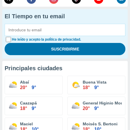
El Tiempo en tu email
He leído y acepto la política de privacidad.
Principales ciudades
Abaí
Buena Vista
20°
9°
18°
9°
Caazapá
General Higinio Morini
18°
9°
20°
9°
Maciel
Moisés S. Bertoni
18°
10°
18°
10°