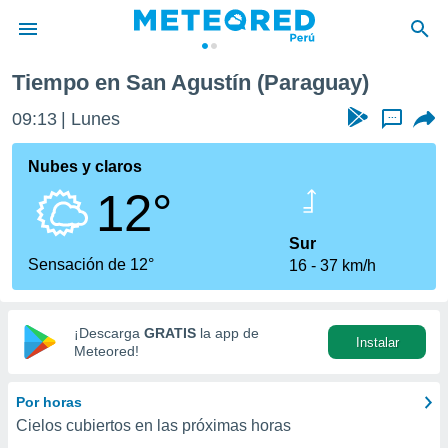
Tiempo en San Agustín (Paraguay)
privacidad
09:13
Lunes
...
o de
e
e) ha sido
Nubes y claros
or
12°
es para
ue la
 que se
Sur
e calidad.
Sensación de 12°
16
37 km/h
eder a este
ediante las
opciones:
¡Descarga
GRATIS
la app de
Instalar
ookies y
Meteored!
e forma
Por horas
d digital
Cielos cubiertos en las próximas horas
ada, basada