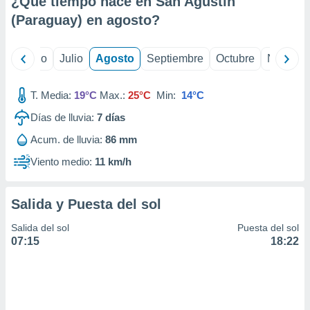
¿Qué tiempo hace en San Agustín
ados con el
 seleccionar
(Paraguay) en
agosto
?
o.
calización
yo
Junio
Julio
Agosto
Septiembre
Octubre
Noviemb
precisa e
ión mediante
T. Media:
19°C
Max.:
25°C
Min:
14°C
, publicidad
Días de lluvia:
7
días
dos,
Acum. de lluvia:
86 mm
 publicidad
,
Viento medio:
11 km/h
ón de
 desarrollo
s.
Salida y Puesta del sol
tros 1199
Salida del sol
Puesta del sol
ios
07:15
18:22