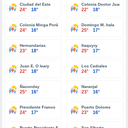
Ciudad del Este
Colonia Doctor Juan Le
24°
18°
22°
18°
Colonia Minga Porá
Domingo M. Irala
24°
16°
25°
17°
Hernandarias
Itaquyry
23°
18°
25°
17°
Juan E. O leary
Los Cedrales
22°
18°
24°
17°
Ñacunday
Naranjal
25°
16°
23°
16°
Presidente Franco
Puerto Dolores
24°
17°
23°
16°
Puerto Presidente Franco
San Alberto