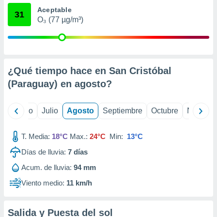
ados con el
Aceptable
 seleccionar
31
o.
O₃ (77 µg/m³)
calización
precisa e
ión mediante
¿Qué tiempo hace en San Cristóbal
, publicidad
(Paraguay) en
agosto
?
dos,
 publicidad
,
yo
Junio
Julio
Agosto
Septiembre
Octubre
Noviemb
ón de
 desarrollo
s.
T. Media:
18°C
Max.:
24°C
Min:
13°C
tros 1199
Días de lluvia:
7
días
ios
Acum. de lluvia:
94 mm
Viento medio:
11 km/h
Salida y Puesta del sol