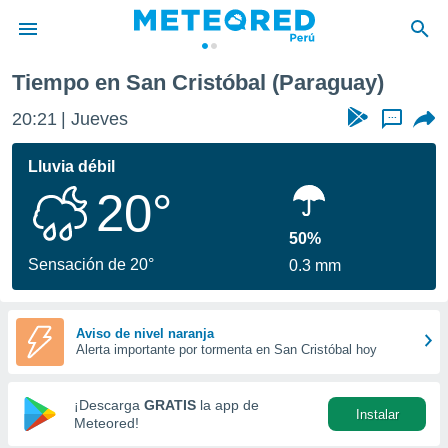
Tiempo en San Cristóbal (Paraguay)
privacidad
20:21
Jueves
...
o de
e
e) ha sido
Lluvia débil
or
20°
es para
ue la
 que se
50%
e calidad.
Sensación de 20°
0.3 mm
eder a este
ediante las
opciones:
Aviso de nivel naranja
Alerta importante por tormenta en San Cristóbal hoy
ookies y
e forma
¡Descarga
GRATIS
la app de
Instalar
d digital
Meteored!
ada, basada