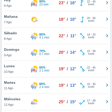
90%
ublicidad y
22
-
45
23°
/
16°
23 mm
km/h
6 Ago
do en
 mismo.
Mañana
20
-
36
18°
/
10°
sultar más
km/h
7 Ago
 en nuestra
 Cookies
y
Sábado
80%
19
-
33
ualquier
22°
/
11°
4.1 mm
km/h
8 Ago
ento
 botón
Domingo
70%
22
-
38
20°
/
14°
ación de
0.7 mm
km/h
9 Ago
kies
 disponible
Lunes
60%
22
-
45
e nuestra
19°
/
12°
2.1 mm
km/h
10 Ago
.
Martes
IVAMENTE,
80%
15
-
30
19°
/
13°
2.4 mm
km/h
11 Ago
as
Miércoles
17
-
38
25°
/
15°
 a cookies
km/h
12 Ago
 no aceptar