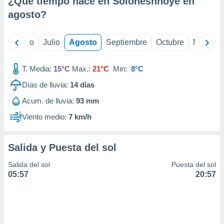
¿Qué tiempo hace en Soloneshnoye en
ados con el
 seleccionar
agosto
?
o.
calización
yo
Junio
Julio
Agosto
Septiembre
Octubre
Noviemb
precisa e
ión mediante
T. Media:
15°C
Max.:
21°C
Min:
8°C
, publicidad
Días de lluvia:
14
días
dos,
Acum. de lluvia:
93 mm
 publicidad
,
Viento medio:
7 km/h
ón de
 desarrollo
s.
Salida y Puesta del sol
tros 1199
Salida del sol
Puesta del sol
ios
05:57
20:57