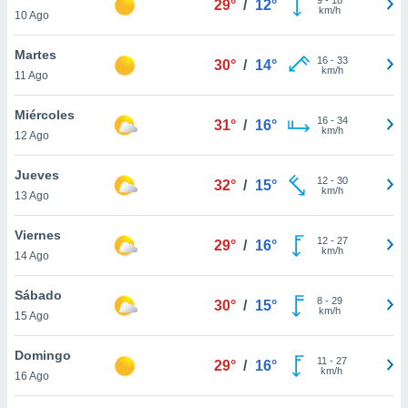
29°
/
12°
ublicidad y
km/h
10 Ago
do en
Martes
 mismo.
16
-
33
30°
/
14°
km/h
sultar más
11 Ago
 en nuestra
 Cookies
y
Miércoles
16
-
34
31°
/
16°
ualquier
km/h
12 Ago
ento
Jueves
 botón
12
-
30
32°
/
15°
km/h
13 Ago
ación de
kies
 disponible
Viernes
12
-
27
29°
/
16°
e nuestra
km/h
14 Ago
.
Sábado
IVAMENTE,
8
-
29
30°
/
15°
km/h
15 Ago
as
Domingo
11
-
27
29°
/
16°
 a cookies
km/h
16 Ago
 no aceptar