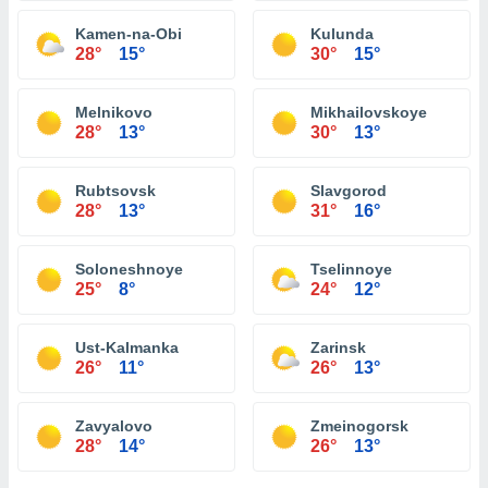
Kamen-na-Obi
Kulunda
28°
15°
30°
15°
Melnikovo
Mikhailovskoye
28°
13°
30°
13°
Rubtsovsk
Slavgorod
28°
13°
31°
16°
Soloneshnoye
Tselinnoye
25°
8°
24°
12°
Ust-Kalmanka
Zarinsk
26°
11°
26°
13°
Zavyalovo
Zmeinogorsk
28°
14°
26°
13°