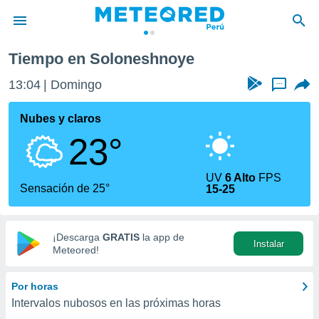
Tiempo en Soloneshnoye
privacidad
13:04
Domingo
...
o de
e
e) ha sido
Nubes y claros
or
23°
es para
ue la
 que se
UV
6 Alto
FPS
e calidad.
Sensación de 25°
15-25
eder a este
ediante las
opciones:
¡Descarga
GRATIS
la app de
Instalar
ookies y
Meteored!
e forma
Por horas
d digital
Intervalos nubosos en las próximas horas
ada, basada