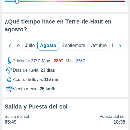
ados con el
 seleccionar
o.
calización
¿Qué tiempo hace en Terre-de-Haut en
precisa e
agosto
?
ión mediante
, publicidad
yo
Junio
Julio
Agosto
Septiembre
Octubre
Noviemb
dos,
 publicidad
T. Media:
27°C
Max.:
28°C
Min:
26°C
,
Días de lluvia:
23
días
ón de
 desarrollo
Acum. de lluvia:
116 mm
s.
Viento medio:
25 km/h
tros 1199
ios
Salida y Puesta del sol
Salida del sol
Puesta del sol
05:49
18:35