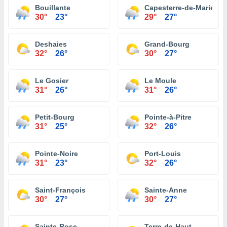
Bouillante
Capesterre-de-Marie-Ga
30°
23°
29°
27°
Deshaies
Grand-Bourg
32°
26°
30°
27°
Le Gosier
Le Moule
31°
26°
31°
26°
Petit-Bourg
Pointe-à-Pitre
31°
25°
32°
26°
Pointe-Noire
Port-Louis
31°
23°
32°
26°
Saint-François
Sainte-Anne
30°
27°
30°
27°
Sainte-Rose
Terre-de-Haut