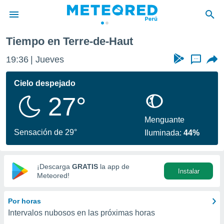
erre-de-Haut
Tiempo en Terre-de-Haut
privacidad
19:36
Jueves
...
o de
e
e) ha sido
Cielo despejado
or
27°
es para
ue la
 que se
Menguante
e calidad.
Sensación de 29°
Iluminada:
44%
eder a este
ediante las
opciones:
¡Descarga
GRATIS
la app de
Instalar
ookies y
Meteored!
e forma
Por horas
d digital
Intervalos nubosos en las próximas horas
ada, basada